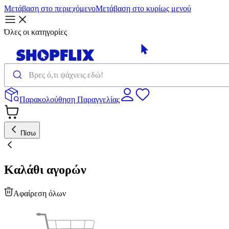
Μετάβαση στο περιεχόμενο
Μετάβαση στο κυρίως μενού
Όλες οι κατηγορίες
Παρακολούθηση Παραγγελίας
Πίσω
Καλάθι αγορών
Αφαίρεση όλων