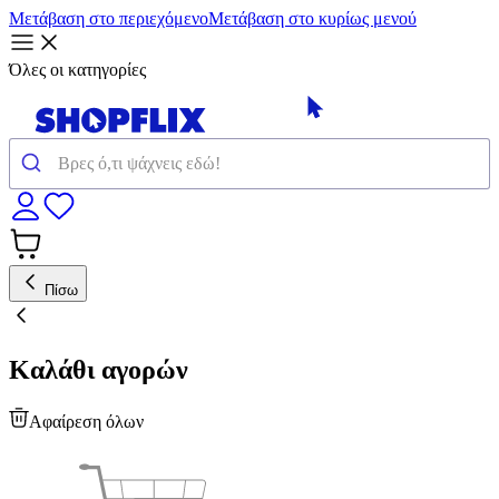
Μετάβαση στο περιεχόμενο
Μετάβαση στο κυρίως μενού
Όλες οι κατηγορίες
Πίσω
Καλάθι αγορών
Αφαίρεση όλων