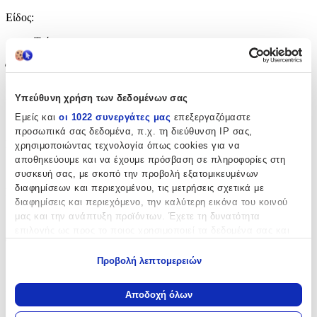
Είδος
:
Τοίχου
Έξτρα Χαρακτηριστικά
Αφρώδες
:
Υπεύθυνη χρήση των δεδομένων σας
Εμείς και
οι 1022 συνεργάτες μας
επεξεργαζόμαστε
Όχι
προσωπικά σας δεδομένα, π.χ. τη διεύθυνση IP σας,
Βινυλίου
:
χρησιμοποιώντας τεχνολογία όπως cookies για να
αποθηκεύουμε και να έχουμε πρόσβαση σε πληροφορίες στη
Όχι
συσκευή σας, με σκοπό την προβολή εξατομικευμένων
διαφημίσεων και περιεχομένου, τις μετρήσεις σχετικά με
Μπορντούρα
:
διαφημίσεις και περιεχόμενο, την καλύτερη εικόνα του κοινού
Ναι
μας και την ανάπτυξη προϊόντων. Έχετε τη δυνατότητα
επιλογής ως προς το ποιος χρησιμοποιεί τα δεδομένα σας και
Φωσφοριζέ
:
για ποιους σκοπούς.
Προβολή λεπτομερειών
Όχι
Εάν μας επιτρέπετε, θα θέλαμε επίσης:
3D
:
Να συλλέξουμε πληροφορίες σχετικά με τη γεωγραφική
Αποδοχή όλων
σας τοποθεσία, οι οποίες μπορεί να είναι ακριβείς σε
Όχι