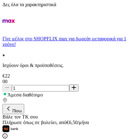
Δες όλα τα χαρακτηριστικά
Γίνε μέλος στο SHOPFLIX max για δωρεάν μεταφορικά για 1
χρόνο!
Ισχύουν όροι & προϋποθέσεις.
€
22
00
Άμεσα διαθέσιμο
Πίσω
Βάλε τον ΤΚ σου
Πλήρωσε όπως σε βολεύει
,
από
€
6,50
/
μήνα