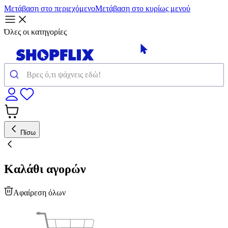
Μετάβαση στο περιεχόμενο
Μετάβαση στο κυρίως μενού
Όλες οι κατηγορίες
Πίσω
Καλάθι αγορών
Αφαίρεση όλων