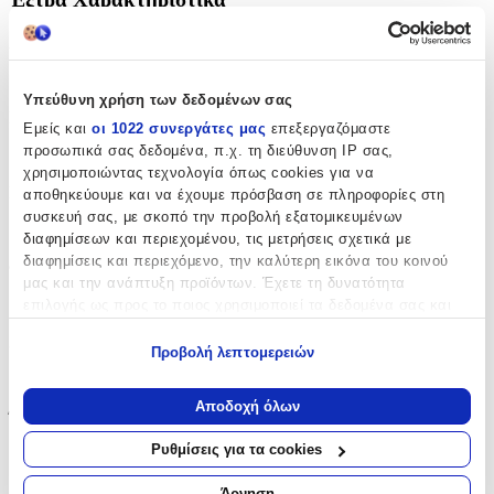
Αφρώδες
:
Όχι
Υπεύθυνη χρήση των δεδομένων σας
Βινυλίου
:
Εμείς και
οι 1022 συνεργάτες μας
επεξεργαζόμαστε
προσωπικά σας δεδομένα, π.χ. τη διεύθυνση IP σας,
Όχι
χρησιμοποιώντας τεχνολογία όπως cookies για να
Μπορντούρα
:
αποθηκεύουμε και να έχουμε πρόσβαση σε πληροφορίες στη
συσκευή σας, με σκοπό την προβολή εξατομικευμένων
Ναι
διαφημίσεων και περιεχομένου, τις μετρήσεις σχετικά με
διαφημίσεις και περιεχόμενο, την καλύτερη εικόνα του κοινού
Φωσφοριζέ
:
μας και την ανάπτυξη προϊόντων. Έχετε τη δυνατότητα
Όχι
επιλογής ως προς το ποιος χρησιμοποιεί τα δεδομένα σας και
για ποιους σκοπούς.
3D
:
Προβολή λεπτομερειών
Εάν μας επιτρέπετε, θα θέλαμε επίσης:
Όχι
Να συλλέξουμε πληροφορίες σχετικά με τη γεωγραφική
Αποδοχή όλων
Ύψος
:
σας τοποθεσία, οι οποίες μπορεί να είναι ακριβείς σε
απόσταση μερικών μέτρων
Ρυθμίσεις για τα cookies
30
Να αναγνωρίσουμε τη συσκευή σας σαρώνοντας ενεργά
για συγκεκριμένα χαρακτηριστικά (δακτυλικό αποτύπωμα)
cm
Άρνηση