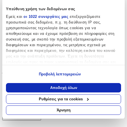
Ναι
Υπεύθυνη χρήση των δεδομένων σας
Μπορντούρα
:
Εμείς και
οι 1022 συνεργάτες μας
επεξεργαζόμαστε
προσωπικά σας δεδομένα, π.χ. τη διεύθυνση IP σας,
Ναι
χρησιμοποιώντας τεχνολογία όπως cookies για να
αποθηκεύουμε και να έχουμε πρόσβαση σε πληροφορίες στη
Φωσφοριζέ
:
συσκευή σας, με σκοπό την προβολή εξατομικευμένων
διαφημίσεων και περιεχομένου, τις μετρήσεις σχετικά με
Όχι
διαφημίσεις και περιεχόμενο, την καλύτερη εικόνα του κοινού
3D
:
μας και την ανάπτυξη προϊόντων. Έχετε τη δυνατότητα
επιλογής ως προς το ποιος χρησιμοποιεί τα δεδομένα σας και
Όχι
για ποιους σκοπούς.
Ύψος
:
Προβολή λεπτομερειών
Εάν μας επιτρέπετε, θα θέλαμε επίσης:
20
Να συλλέξουμε πληροφορίες σχετικά με τη γεωγραφική
Αποδοχή όλων
σας τοποθεσία, οι οποίες μπορεί να είναι ακριβείς σε
cm
απόσταση μερικών μέτρων
Ρυθμίσεις για τα cookies
Να αναγνωρίσουμε τη συσκευή σας σαρώνοντας ενεργά
Χαρακτηριστικά
για συγκεκριμένα χαρακτηριστικά (δακτυλικό αποτύπωμα)
Άρνηση
Μάθετε περισσότερα σχετικά με τον τρόπο επεξεργασίας των
+
προσωπικών σας δεδομένων και καθορίστε τις προτιμήσεις σας
στην
ενότητα “Λεπτομέρειες”
. Μπορείτε να αλλάξετε ή να