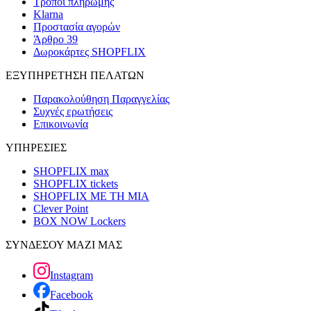
Τρόποι πληρωμής
Klarna
Προστασία αγορών
Άρθρο 39
Δωροκάρτες SHOPFLIX
ΕΞΥΠΗΡΕΤΗΣΗ ΠΕΛΑΤΩΝ
Παρακολούθηση Παραγγελίας
Συχνές ερωτήσεις
Επικοινωνία
ΥΠΗΡΕΣΙΕΣ
SHOPFLIX max
SHOPFLIX tickets
SHOPFLIX ΜΕ ΤΗ ΜΙΑ
Clever Point
BOX NOW Lockers
ΣΥΝΔΕΣΟΥ ΜΑΖΙ ΜΑΣ
Instagram
Facebook