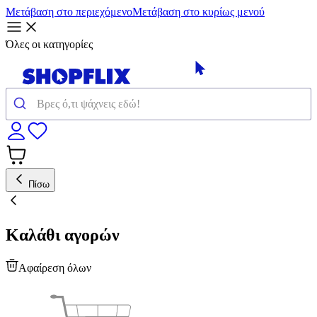
Μετάβαση στο περιεχόμενο
Μετάβαση στο κυρίως μενού
Όλες οι κατηγορίες
Πίσω
Καλάθι αγορών
Αφαίρεση όλων