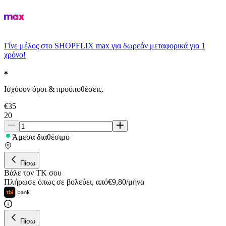
Γίνε μέλος στο SHOPFLIX max για δωρεάν μεταφορικά για 1
χρόνο!
Ισχύουν όροι & προϋποθέσεις.
€
35
20
Άμεσα διαθέσιμο
Πίσω
Βάλε τον ΤΚ σου
Πλήρωσε όπως σε βολεύει
,
από
€
9,80
/
μήνα
Πίσω