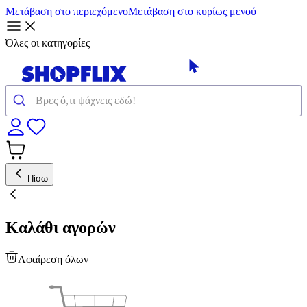
Μετάβαση στο περιεχόμενο
Μετάβαση στο κυρίως μενού
Όλες οι κατηγορίες
Πίσω
Καλάθι αγορών
Αφαίρεση όλων