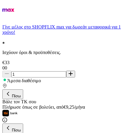
Γίνε μέλος στο SHOPFLIX max για δωρεάν μεταφορικά για 1
χρόνο!
Ισχύουν όροι & προϋποθέσεις.
€
33
00
Άμεσα διαθέσιμο
Πίσω
Βάλε τον ΤΚ σου
Πλήρωσε όπως σε βολεύει
,
από
€
9,25
/
μήνα
Πίσω