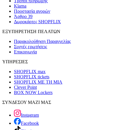
Τρόποι πληρωμής
Klarna
Προστασία αγορών
Άρθρο 39
Δωροκάρτες SHOPFLIX
ΕΞΥΠΗΡΕΤΗΣΗ ΠΕΛΑΤΩΝ
Παρακολούθηση Παραγγελίας
Συχνές ερωτήσεις
Επικοινωνία
ΥΠΗΡΕΣΙΕΣ
SHOPFLIX max
SHOPFLIX tickets
SHOPFLIX ΜΕ ΤΗ ΜΙΑ
Clever Point
BOX NOW Lockers
ΣΥΝΔΕΣΟΥ ΜΑΖΙ ΜΑΣ
Instagram
Facebook