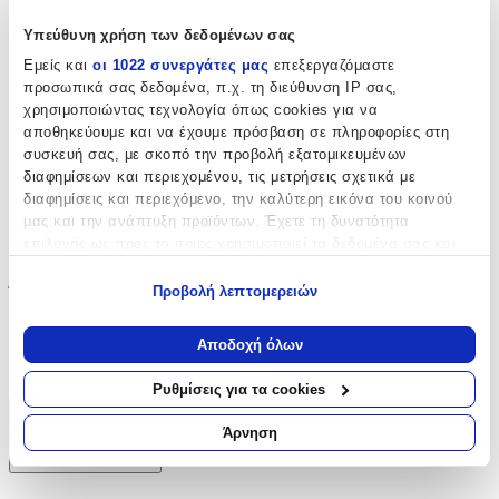
Ναι
Υπεύθυνη χρήση των δεδομένων σας
Μπορντούρα
:
Εμείς και
οι 1022 συνεργάτες μας
επεξεργαζόμαστε
προσωπικά σας δεδομένα, π.χ. τη διεύθυνση IP σας,
Ναι
χρησιμοποιώντας τεχνολογία όπως cookies για να
αποθηκεύουμε και να έχουμε πρόσβαση σε πληροφορίες στη
Φωσφοριζέ
:
συσκευή σας, με σκοπό την προβολή εξατομικευμένων
διαφημίσεων και περιεχομένου, τις μετρήσεις σχετικά με
Όχι
διαφημίσεις και περιεχόμενο, την καλύτερη εικόνα του κοινού
3D
:
μας και την ανάπτυξη προϊόντων. Έχετε τη δυνατότητα
επιλογής ως προς το ποιος χρησιμοποιεί τα δεδομένα σας και
Όχι
για ποιους σκοπούς.
Ύψος
:
Προβολή λεπτομερειών
Εάν μας επιτρέπετε, θα θέλαμε επίσης:
25
Να συλλέξουμε πληροφορίες σχετικά με τη γεωγραφική
Αποδοχή όλων
σας τοποθεσία, οι οποίες μπορεί να είναι ακριβείς σε
cm
απόσταση μερικών μέτρων
Ρυθμίσεις για τα cookies
Να αναγνωρίσουμε τη συσκευή σας σαρώνοντας ενεργά
Χαρακτηριστικά
για συγκεκριμένα χαρακτηριστικά (δακτυλικό αποτύπωμα)
Άρνηση
Μάθετε περισσότερα σχετικά με τον τρόπο επεξεργασίας των
+
προσωπικών σας δεδομένων και καθορίστε τις προτιμήσεις σας
στην
ενότητα “Λεπτομέρειες”
. Μπορείτε να αλλάξετε ή να