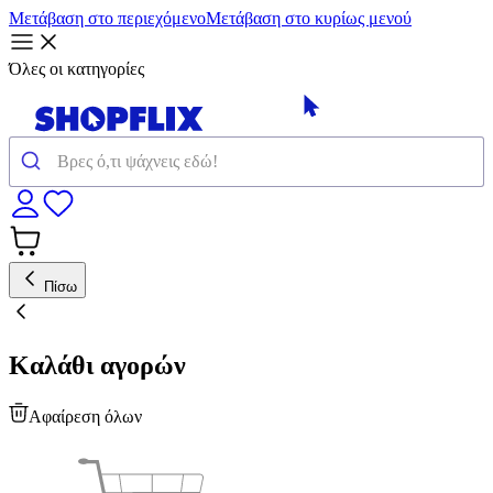
Μετάβαση στο περιεχόμενο
Μετάβαση στο κυρίως μενού
Όλες οι κατηγορίες
Πίσω
Καλάθι αγορών
Αφαίρεση όλων