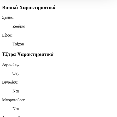
Βασικά Χαρακτηριστικά
Χρησιμοποιούμε cookies ώστε η τοποθεσία μας να λειτουργεί
σωστά, να εξατομικεύουμε περιεχόμενο και διαφημίσεις, να
Σχέδιο
:
παρέχουμε λειτουργίες μέσων κοινωνικής δικτύωσης και να
αναλύουμε την κυκλοφορία μας. Εμείς και οι 1022 συνεργάτες
Ζωάκια
μας επεξεργαζόμαστε προσωπικά σας δεδομένα, π.χ. τη
Είδος
:
διεύθυνση IP σας, χρησιμοποιώντας τεχνολογία όπως cookies
για να αποθηκεύουμε και να έχουμε πρόσβαση σε πληροφορίες
Τοίχου
στη συσκευή σας, με σκοπό την προβολή εξατομικευμένων
διαφημίσεων και περιεχομένου, τις μετρήσεις σχετικά με
Έξτρα Χαρακτηριστικά
διαφημίσεις και περιεχόμενο, την καλύτερη εικόνα του κοινού
μας και την ανάπτυξη προϊόντων. Επίσης, κοινοποιούμε
Αφρώδες
:
πληροφορίες σχετικά με την από μέρους σας χρήση της
τοποθεσίας μας στους συνεργάτες μέσων κοινωνικής
Όχι
δικτύωσης, διαφημίσεων και ανάλυσης.
Βινυλίου
:
Ναι
Μπορντούρα
:
Ναι