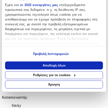
Εμείς και
οι 1022 συνεργάτες μας
επεξεργαζόμαστε
Φωσφοριζέ
:
προσωπικά σας δεδομένα, π.χ. τη διεύθυνση IP σας,
χρησιμοποιώντας τεχνολογία όπως cookies για να
Όχι
αποθηκεύουμε και να έχουμε πρόσβαση σε πληροφορίες στη
3D
:
συσκευή σας, με σκοπό την προβολή εξατομικευμένων
διαφημίσεων και περιεχομένου, τις μετρήσεις σχετικά με
Όχι
διαφημίσεις και περιεχόμενο, την καλύτερη εικόνα του κοινού
μας και την ανάπτυξη προϊόντων. Έχετε τη δυνατότητα
Ύψος
:
επιλογής ως προς το ποιος χρησιμοποιεί τα δεδομένα σας και
20
για ποιους σκοπούς.
Προβολή λεπτομερειών
cm
Εάν μας επιτρέπετε, θα θέλαμε επίσης:
Να συλλέξουμε πληροφορίες σχετικά με τη γεωγραφική
Αποδοχή όλων
σας τοποθεσία, οι οποίες μπορεί να είναι ακριβείς σε
Χαρακτηριστικά
απόσταση μερικών μέτρων
Ρυθμίσεις για τα cookies
+
Να αναγνωρίσουμε τη συσκευή σας σαρώνοντας ενεργά
για συγκεκριμένα χαρακτηριστικά (δακτυλικό αποτύπωμα)
Άρνηση
Χαρακτηριστικά
Μάθετε περισσότερα σχετικά με τον τρόπο επεξεργασίας των
προσωπικών σας δεδομένων και καθορίστε τις προτιμήσεις σας
Κατασκευαστής
:
στην
ενότητα “Λεπτομέρειες”
. Μπορείτε να αλλάξετε ή να
ανακαλέσετε τη συγκατάθεσή σας ανά πάσα στιγμή από τη
Sticky
Δήλωση Cookies.