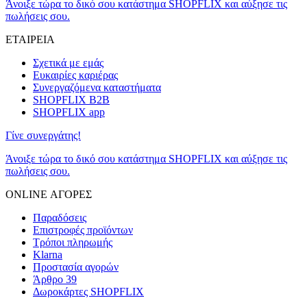
Άνοιξε τώρα το δικό σου κατάστημα SHOPFLIX και αύξησε τις
πωλήσεις σου.
ΕΤΑΙΡΕΙΑ
Σχετικά με εμάς
Ευκαιρίες καριέρας
Συνεργαζόμενα καταστήματα
SHOPFLIX B2B
SHOPFLIX app
Γίνε συνεργάτης!
Άνοιξε τώρα το δικό σου κατάστημα SHOPFLIX και αύξησε τις
πωλήσεις σου.
ONLINE ΑΓΟΡΕΣ
Παραδόσεις
Επιστροφές προϊόντων
Τρόποι πληρωμής
Klarna
Προστασία αγορών
Άρθρο 39
Δωροκάρτες SHOPFLIX