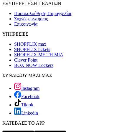
ΕΞΥΠΗΡΕΤΗΣΗ ΠΕΛΑΤΩΝ
Παρακολούθηση Παραγγελίας
Συχνές ερωτήσεις
Επικοινωνία
ΥΠΗΡΕΣΙΕΣ
SHOPFLIX max
SHOPFLIX tickets
SHOPFLIX ΜΕ ΤΗ ΜΙΑ
Clever Point
BOX NOW Lockers
ΣΥΝΔΕΣΟΥ ΜΑΖΙ ΜΑΣ
Instagram
Facebook
Tiktok
Linkedin
ΚΑΤΕΒΑΣΕ ΤΟ APP