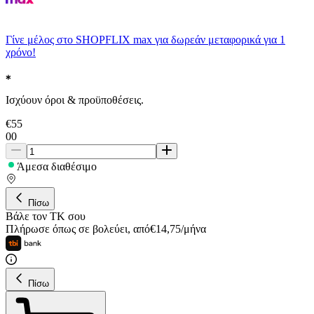
Γίνε μέλος στο SHOPFLIX max για δωρεάν μεταφορικά για 1
χρόνο!
Ισχύουν όροι & προϋποθέσεις.
€
55
00
Άμεσα διαθέσιμο
Πίσω
Βάλε τον ΤΚ σου
Πλήρωσε όπως σε βολεύει
,
από
€
14,75
/
μήνα
Πίσω