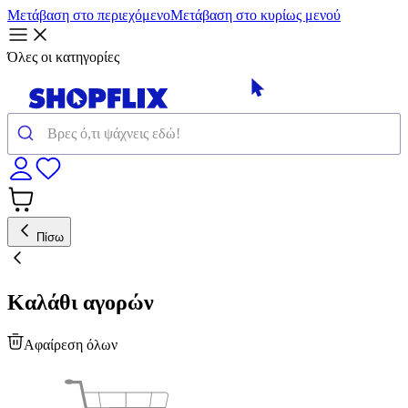
Μετάβαση στο περιεχόμενο
Μετάβαση στο κυρίως μενού
Όλες οι κατηγορίες
Πίσω
Καλάθι αγορών
Αφαίρεση όλων