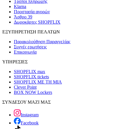
Τρόποι πληρωμής
Klarna
Προστασία αγορών
Άρθρο 39
Δωροκάρτες SHOPFLIX
ΕΞΥΠΗΡΕΤΗΣΗ ΠΕΛΑΤΩΝ
Παρακολούθηση Παραγγελίας
Συχνές ερωτήσεις
Επικοινωνία
ΥΠΗΡΕΣΙΕΣ
SHOPFLIX max
SHOPFLIX tickets
SHOPFLIX ΜΕ ΤΗ ΜΙΑ
Clever Point
BOX NOW Lockers
ΣΥΝΔΕΣΟΥ ΜΑΖΙ ΜΑΣ
Instagram
Facebook