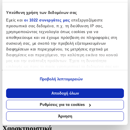
Φωσφοριζέ
:
Υπεύθυνη χρήση των δεδομένων σας
Όχι
Εμείς και
οι 1022 συνεργάτες μας
επεξεργαζόμαστε
προσωπικά σας δεδομένα, π.χ. τη διεύθυνση IP σας,
3D
:
χρησιμοποιώντας τεχνολογία όπως cookies για να
Όχι
αποθηκεύουμε και να έχουμε πρόσβαση σε πληροφορίες στη
συσκευή σας, με σκοπό την προβολή εξατομικευμένων
Μήκος
:
διαφημίσεων και περιεχομένου, τις μετρήσεις σχετικά με
διαφημίσεις και περιεχόμενο, την καλύτερη εικόνα του κοινού
500
μας και την ανάπτυξη προϊόντων. Έχετε τη δυνατότητα
cm
επιλογής ως προς το ποιος χρησιμοποιεί τα δεδομένα σας και
Ύψος
:
για ποιους σκοπούς.
Προβολή λεπτομερειών
25
Εάν μας επιτρέπετε, θα θέλαμε επίσης:
cm
Να συλλέξουμε πληροφορίες σχετικά με τη γεωγραφική
Αποδοχή όλων
σας τοποθεσία, οι οποίες μπορεί να είναι ακριβείς σε
απόσταση μερικών μέτρων
Ρυθμίσεις για τα cookies
Χαρακτηριστικά
Να αναγνωρίσουμε τη συσκευή σας σαρώνοντας ενεργά
για συγκεκριμένα χαρακτηριστικά (δακτυλικό αποτύπωμα)
+
Άρνηση
Μάθετε περισσότερα σχετικά με τον τρόπο επεξεργασίας των
προσωπικών σας δεδομένων και καθορίστε τις προτιμήσεις σας
Χαρακτηριστικά