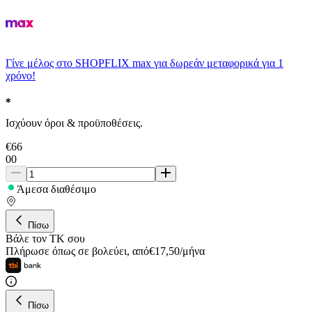
Γίνε μέλος στο SHOPFLIX max για δωρεάν μεταφορικά για 1
χρόνο!
Ισχύουν όροι & προϋποθέσεις.
€
66
00
Άμεσα διαθέσιμο
Πίσω
Βάλε τον ΤΚ σου
Πλήρωσε όπως σε βολεύει
,
από
€
17,50
/
μήνα
Πίσω