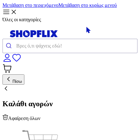
Μετάβαση στο περιεχόμενο
Μετάβαση στο κυρίως μενού
Όλες οι κατηγορίες
Πίσω
Καλάθι αγορών
Αφαίρεση όλων