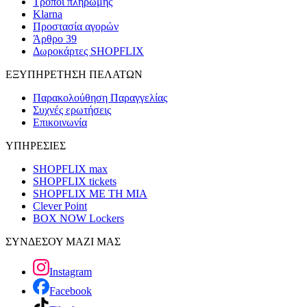
Τρόποι πληρωμής
Klarna
Προστασία αγορών
Άρθρο 39
Δωροκάρτες SHOPFLIX
ΕΞΥΠΗΡΕΤΗΣΗ ΠΕΛΑΤΩΝ
Παρακολούθηση Παραγγελίας
Συχνές ερωτήσεις
Επικοινωνία
ΥΠΗΡΕΣΙΕΣ
SHOPFLIX max
SHOPFLIX tickets
SHOPFLIX ΜΕ ΤΗ ΜΙΑ
Clever Point
BOX NOW Lockers
ΣΥΝΔΕΣΟΥ ΜΑΖΙ ΜΑΣ
Instagram
Facebook