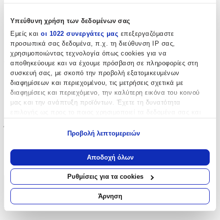
Ναι
Υπεύθυνη χρήση των δεδομένων σας
Μπορντούρα
:
Εμείς και
οι 1022 συνεργάτες μας
επεξεργαζόμαστε
προσωπικά σας δεδομένα, π.χ. τη διεύθυνση IP σας,
Ναι
χρησιμοποιώντας τεχνολογία όπως cookies για να
Φωσφοριζέ
:
αποθηκεύουμε και να έχουμε πρόσβαση σε πληροφορίες στη
συσκευή σας, με σκοπό την προβολή εξατομικευμένων
Όχι
διαφημίσεων και περιεχομένου, τις μετρήσεις σχετικά με
διαφημίσεις και περιεχόμενο, την καλύτερη εικόνα του κοινού
3D
:
μας και την ανάπτυξη προϊόντων. Έχετε τη δυνατότητα
Όχι
επιλογής ως προς το ποιος χρησιμοποιεί τα δεδομένα σας και
για ποιους σκοπούς.
Ύψος
:
Προβολή λεπτομερειών
Εάν μας επιτρέπετε, θα θέλαμε επίσης:
25
Να συλλέξουμε πληροφορίες σχετικά με τη γεωγραφική
Αποδοχή όλων
cm
σας τοποθεσία, οι οποίες μπορεί να είναι ακριβείς σε
απόσταση μερικών μέτρων
Ρυθμίσεις για τα cookies
Να αναγνωρίσουμε τη συσκευή σας σαρώνοντας ενεργά
Χαρακτηριστικά
για συγκεκριμένα χαρακτηριστικά (δακτυλικό αποτύπωμα)
Άρνηση
+
Μάθετε περισσότερα σχετικά με τον τρόπο επεξεργασίας των
προσωπικών σας δεδομένων και καθορίστε τις προτιμήσεις σας