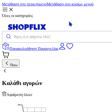
Μετάβαση στο περιεχόμενο
Μετάβαση στο κυρίως μενού
Όλες οι κατηγορίες
Παρακολούθηση Παραγγελίας
Πίσω
Καλάθι αγορών
Αφαίρεση όλων