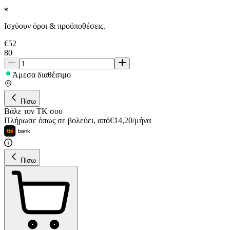
Ισχύουν όροι & προϋποθέσεις.
€
52
80
Άμεσα διαθέσιμο
Πίσω
Βάλε τον ΤΚ σου
Πλήρωσε όπως σε βολεύει
,
από
€
14,20
/
μήνα
Πίσω