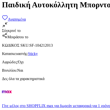
Παιδική Αυτοκόλλητη Μπορντο
Αγαπημένα
Σύγκρινέ το
Μοιράσου το
ΚΩΔΙΚΟΣ SKU
:
SF-104212013
Κατασκευαστής
:
Sticky
Αφρώδες
:
Όχι
Βινυλίου
:
Ναι
Δες όλα τα χαρακτηριστικά
Γίνε μέλος στο SHOPFLIX max για δωρεάν μεταφορικά για 1 χρόνο