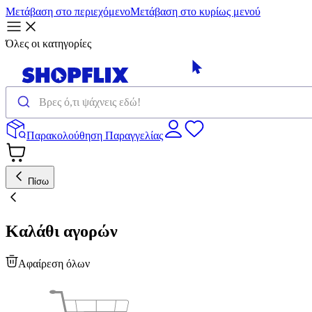
Μετάβαση στο περιεχόμενο
Μετάβαση στο κυρίως μενού
Όλες οι κατηγορίες
Παρακολούθηση Παραγγελίας
Πίσω
Καλάθι αγορών
Αφαίρεση όλων