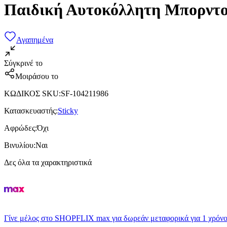
Παιδική Αυτοκόλλητη Μπορντο
Αγαπημένα
Σύγκρινέ το
Μοιράσου το
ΚΩΔΙΚΟΣ SKU
:
SF-104211986
Κατασκευαστής
:
Sticky
Αφρώδες
:
Όχι
Βινυλίου
:
Ναι
Δες όλα τα χαρακτηριστικά
Γίνε μέλος στο SHOPFLIX max για δωρεάν μεταφορικά για 1 χρόνο