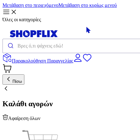
Μετάβαση στο περιεχόμενο
Μετάβαση στο κυρίως μενού
Όλες οι κατηγορίες
Παρακολούθηση Παραγγελίας
Πίσω
Καλάθι αγορών
Αφαίρεση όλων