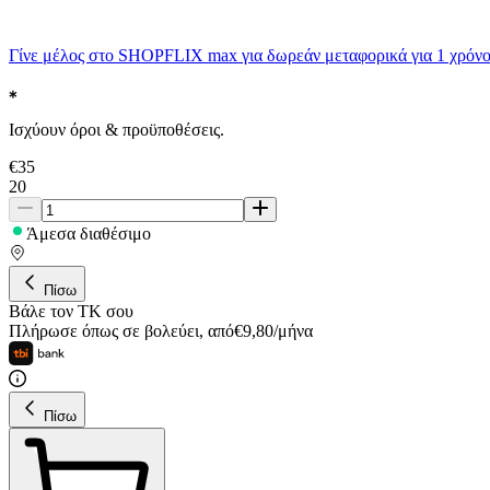
Γίνε μέλος στο SHOPFLIX max για δωρεάν μεταφορικά για 1 χρόνο
Ισχύουν όροι & προϋποθέσεις.
€
35
20
Άμεσα διαθέσιμο
Πίσω
Βάλε τον ΤΚ σου
Πλήρωσε όπως σε βολεύει
,
από
€
9,80
/
μήνα
Πίσω