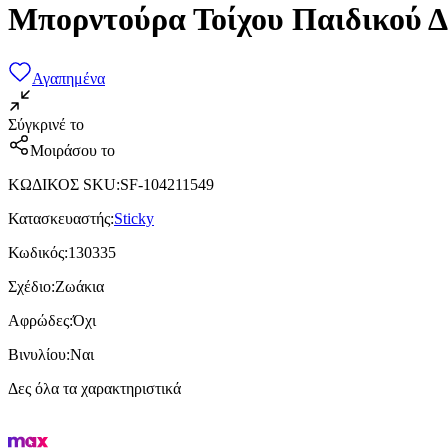
Μπορντούρα Τοίχου Παιδικού Δ
Αγαπημένα
Σύγκρινέ το
Μοιράσου το
ΚΩΔΙΚΟΣ SKU
:
SF-104211549
Κατασκευαστής
:
Sticky
Κωδικός
:
130335
Σχέδιο
:
Ζωάκια
Αφρώδες
:
Όχι
Βινυλίου
:
Ναι
Δες όλα τα χαρακτηριστικά