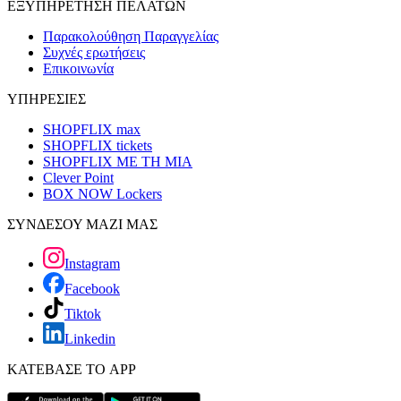
ΕΞΥΠΗΡΕΤΗΣΗ ΠΕΛΑΤΩΝ
Παρακολούθηση Παραγγελίας
Συχνές ερωτήσεις
Επικοινωνία
ΥΠΗΡΕΣΙΕΣ
SHOPFLIX max
SHOPFLIX tickets
SHOPFLIX ΜΕ ΤΗ ΜΙΑ
Clever Point
BOX NOW Lockers
ΣΥΝΔΕΣΟΥ ΜΑΖΙ ΜΑΣ
Instagram
Facebook
Tiktok
Linkedin
ΚΑΤΕΒΑΣΕ ΤΟ APP