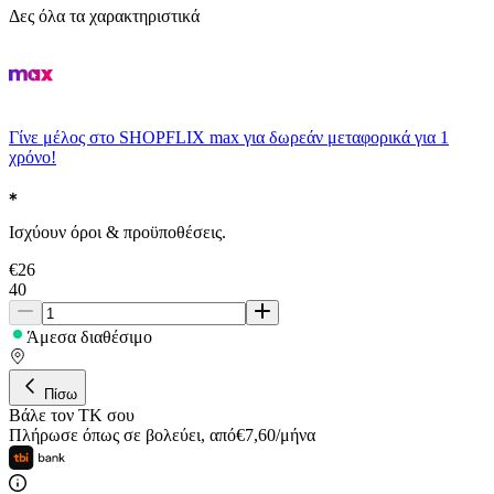
Δες όλα τα χαρακτηριστικά
Γίνε μέλος στο SHOPFLIX max για δωρεάν μεταφορικά για 1
χρόνο!
Ισχύουν όροι & προϋποθέσεις.
€
26
40
Άμεσα διαθέσιμο
Πίσω
Βάλε τον ΤΚ σου
Πλήρωσε όπως σε βολεύει
,
από
€
7,60
/
μήνα