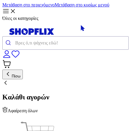
Μετάβαση στο περιεχόμενο
Μετάβαση στο κυρίως μενού
Όλες οι κατηγορίες
Πίσω
Καλάθι αγορών
Αφαίρεση όλων