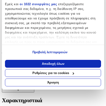
Εμείς και
οι 1022 συνεργάτες μας
επεξεργαζόμαστε
Μπορντούρα
:
προσωπικά σας δεδομένα, π.χ. τη διεύθυνση IP σας,
Ναι
χρησιμοποιώντας τεχνολογία όπως cookies για να
αποθηκεύουμε και να έχουμε πρόσβαση σε πληροφορίες στη
Φωσφοριζέ
:
συσκευή σας, με σκοπό την προβολή εξατομικευμένων
διαφημίσεων και περιεχομένου, τις μετρήσεις σχετικά με
Όχι
διαφημίσεις και περιεχόμενο, την καλύτερη εικόνα του κοινού
μας και την ανάπτυξη προϊόντων. Έχετε τη δυνατότητα
3D
:
επιλογής ως προς το ποιος χρησιμοποιεί τα δεδομένα σας και
Όχι
για ποιους σκοπούς.
Προβολή λεπτομερειών
Ύψος
:
Εάν μας επιτρέπετε, θα θέλαμε επίσης:
30
Να συλλέξουμε πληροφορίες σχετικά με τη γεωγραφική
Αποδοχή όλων
σας τοποθεσία, οι οποίες μπορεί να είναι ακριβείς σε
cm
απόσταση μερικών μέτρων
Ρυθμίσεις για τα cookies
Να αναγνωρίσουμε τη συσκευή σας σαρώνοντας ενεργά
για συγκεκριμένα χαρακτηριστικά (δακτυλικό αποτύπωμα)
Χαρακτηριστικά
Άρνηση
Μάθετε περισσότερα σχετικά με τον τρόπο επεξεργασίας των
+
προσωπικών σας δεδομένων και καθορίστε τις προτιμήσεις σας
στην
ενότητα “Λεπτομέρειες”
. Μπορείτε να αλλάξετε ή να
Χαρακτηριστικά
ανακαλέσετε τη συγκατάθεσή σας ανά πάσα στιγμή από τη
Δήλωση Cookies.