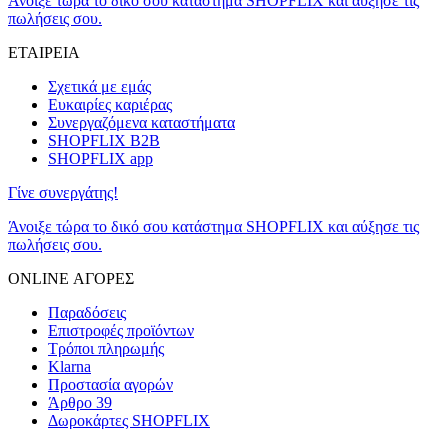
Άνοιξε τώρα το δικό σου κατάστημα SHOPFLIX και αύξησε τις
πωλήσεις σου.
ΕΤΑΙΡΕΙΑ
Σχετικά με εμάς
Ευκαιρίες καριέρας
Συνεργαζόμενα καταστήματα
SHOPFLIX B2B
SHOPFLIX app
Γίνε συνεργάτης!
Άνοιξε τώρα το δικό σου κατάστημα SHOPFLIX και αύξησε τις
πωλήσεις σου.
ONLINE ΑΓΟΡΕΣ
Παραδόσεις
Επιστροφές προϊόντων
Τρόποι πληρωμής
Klarna
Προστασία αγορών
Άρθρο 39
Δωροκάρτες SHOPFLIX