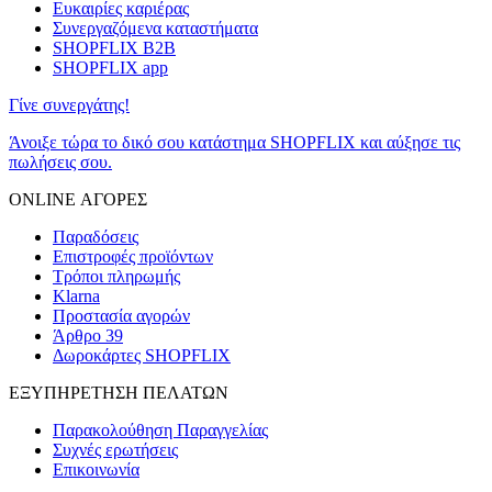
Ευκαιρίες καριέρας
Συνεργαζόμενα καταστήματα
SHOPFLIX B2B
SHOPFLIX app
Γίνε συνεργάτης!
Άνοιξε τώρα το δικό σου κατάστημα SHOPFLIX και αύξησε τις
πωλήσεις σου.
ONLINE ΑΓΟΡΕΣ
Παραδόσεις
Επιστροφές προϊόντων
Τρόποι πληρωμής
Klarna
Προστασία αγορών
Άρθρο 39
Δωροκάρτες SHOPFLIX
ΕΞΥΠΗΡΕΤΗΣΗ ΠΕΛΑΤΩΝ
Παρακολούθηση Παραγγελίας
Συχνές ερωτήσεις
Επικοινωνία