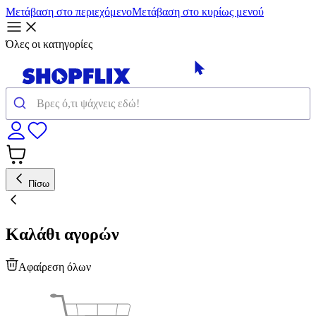
Μετάβαση στο περιεχόμενο
Μετάβαση στο κυρίως μενού
Όλες οι κατηγορίες
Πίσω
Καλάθι αγορών
Αφαίρεση όλων