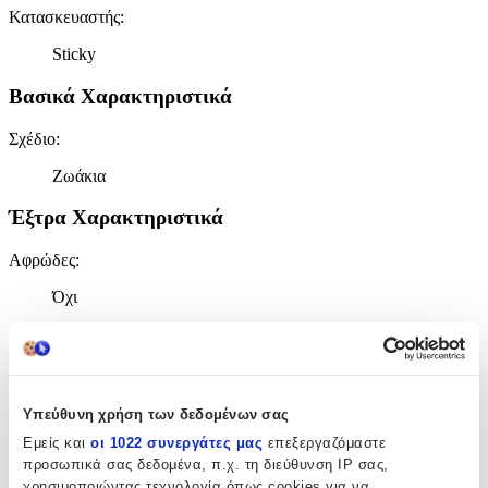
Κατασκευαστής
:
Sticky
Βασικά Χαρακτηριστικά
Σχέδιο
:
Ζωάκια
Έξτρα Χαρακτηριστικά
Αφρώδες
:
Όχι
Βινυλίου
:
Ναι
Μπορντούρα
:
Υπεύθυνη χρήση των δεδομένων σας
Εμείς και
οι 1022 συνεργάτες μας
επεξεργαζόμαστε
Ναι
προσωπικά σας δεδομένα, π.χ. τη διεύθυνση IP σας,
Φωσφοριζέ
:
χρησιμοποιώντας τεχνολογία όπως cookies για να