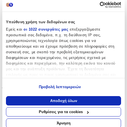
Μπορντούρα
:
Ναι
Υπεύθυνη χρήση των δεδομένων σας
Φωσφοριζέ
:
Εμείς και
οι 1022 συνεργάτες μας
επεξεργαζόμαστε
προσωπικά σας δεδομένα, π.χ. τη διεύθυνση IP σας,
Όχι
χρησιμοποιώντας τεχνολογία όπως cookies για να
3D
:
αποθηκεύουμε και να έχουμε πρόσβαση σε πληροφορίες στη
συσκευή σας, με σκοπό την προβολή εξατομικευμένων
Όχι
διαφημίσεων και περιεχομένου, τις μετρήσεις σχετικά με
διαφημίσεις και περιεχόμενο, την καλύτερη εικόνα του κοινού
Μήκος
:
μας και την ανάπτυξη προϊόντων. Έχετε τη δυνατότητα
500
επιλογής ως προς το ποιος χρησιμοποιεί τα δεδομένα σας και
για ποιους σκοπούς.
cm
Προβολή λεπτομερειών
Ύψος
:
Εάν μας επιτρέπετε, θα θέλαμε επίσης:
20
Να συλλέξουμε πληροφορίες σχετικά με τη γεωγραφική
Αποδοχή όλων
σας τοποθεσία, οι οποίες μπορεί να είναι ακριβείς σε
cm
απόσταση μερικών μέτρων
Ρυθμίσεις για τα cookies
Να αναγνωρίσουμε τη συσκευή σας σαρώνοντας ενεργά
για συγκεκριμένα χαρακτηριστικά (δακτυλικό αποτύπωμα)
Χαρακτηριστικά
Άρνηση