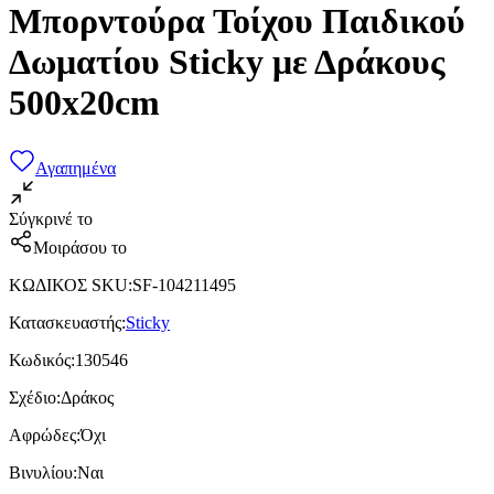
Μπορντούρα Τοίχου Παιδικού
Δωματίου Sticky με Δράκους
500x20cm
Αγαπημένα
Σύγκρινέ το
Μοιράσου το
ΚΩΔΙΚΟΣ SKU
:
SF-104211495
Κατασκευαστής
:
Sticky
Κωδικός
:
130546
Σχέδιο
:
Δράκος
Αφρώδες
:
Όχι
Βινυλίου
:
Ναι