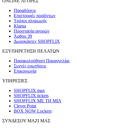
ONLINE ΑΓΟΡΕΣ
Παραδόσεις
Επιστροφές προϊόντων
Τρόποι πληρωμής
Klarna
Προστασία αγορών
Άρθρο 39
Δωροκάρτες SHOPFLIX
ΕΞΥΠΗΡΕΤΗΣΗ ΠΕΛΑΤΩΝ
Παρακολούθηση Παραγγελίας
Συχνές ερωτήσεις
Επικοινωνία
ΥΠΗΡΕΣΙΕΣ
SHOPFLIX max
SHOPFLIX tickets
SHOPFLIX ΜΕ ΤΗ ΜΙΑ
Clever Point
BOX NOW Lockers
ΣΥΝΔΕΣΟΥ ΜΑΖΙ ΜΑΣ