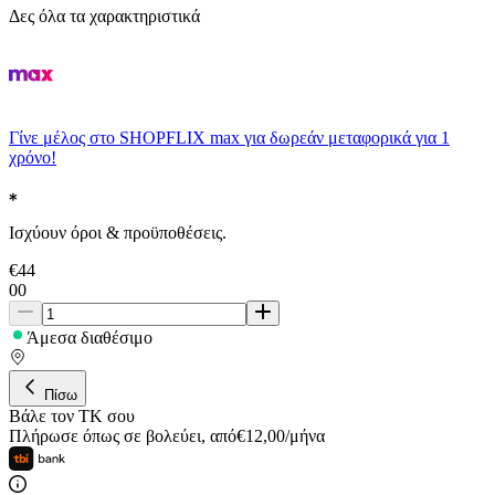
Δες όλα τα χαρακτηριστικά
Γίνε μέλος στο SHOPFLIX max για δωρεάν μεταφορικά για 1
χρόνο!
Ισχύουν όροι & προϋποθέσεις.
€
44
00
Άμεσα διαθέσιμο
Πίσω
Βάλε τον ΤΚ σου
Πλήρωσε όπως σε βολεύει
,
από
€
12,00
/
μήνα