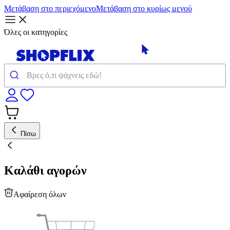
Μετάβαση στο περιεχόμενο
Μετάβαση στο κυρίως μενού
Όλες οι κατηγορίες
Πίσω
Καλάθι αγορών
Αφαίρεση όλων