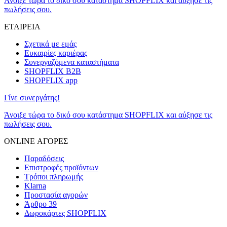
Άνοιξε τώρα το δικό σου κατάστημα SHOPFLIX και αύξησε τις
πωλήσεις σου.
ΕΤΑΙΡΕΙΑ
Σχετικά με εμάς
Ευκαιρίες καριέρας
Συνεργαζόμενα καταστήματα
SHOPFLIX B2B
SHOPFLIX app
Γίνε συνεργάτης!
Άνοιξε τώρα το δικό σου κατάστημα SHOPFLIX και αύξησε τις
πωλήσεις σου.
ONLINE ΑΓΟΡΕΣ
Παραδόσεις
Επιστροφές προϊόντων
Τρόποι πληρωμής
Klarna
Προστασία αγορών
Άρθρο 39
Δωροκάρτες SHOPFLIX