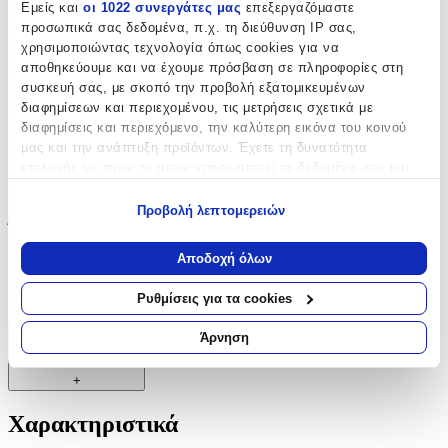
Εμείς και
οι 1022 συνεργάτες μας
επεξεργαζόμαστε
Μπορντούρα
:
προσωπικά σας δεδομένα, π.χ. τη διεύθυνση IP σας,
χρησιμοποιώντας τεχνολογία όπως cookies για να
Ναι
αποθηκεύουμε και να έχουμε πρόσβαση σε πληροφορίες στη
συσκευή σας, με σκοπό την προβολή εξατομικευμένων
Φωσφοριζέ
:
διαφημίσεων και περιεχομένου, τις μετρήσεις σχετικά με
Όχι
διαφημίσεις και περιεχόμενο, την καλύτερη εικόνα του κοινού
μας και την ανάπτυξη προϊόντων. Έχετε τη δυνατότητα
3D
:
επιλογής ως προς το ποιος χρησιμοποιεί τα δεδομένα σας και
για ποιους σκοπούς.
Όχι
Προβολή λεπτομερειών
Ύψος
:
Εάν μας επιτρέπετε, θα θέλαμε επίσης:
Να συλλέξουμε πληροφορίες σχετικά με τη γεωγραφική
Αποδοχή όλων
30
σας τοποθεσία, οι οποίες μπορεί να είναι ακριβείς σε
απόσταση μερικών μέτρων
cm
Ρυθμίσεις για τα cookies
Να αναγνωρίσουμε τη συσκευή σας σαρώνοντας ενεργά
για συγκεκριμένα χαρακτηριστικά (δακτυλικό αποτύπωμα)
Άρνηση
Χαρακτηριστικά
Μάθετε περισσότερα σχετικά με τον τρόπο επεξεργασίας των
προσωπικών σας δεδομένων και καθορίστε τις προτιμήσεις σας
+
στην
ενότητα “Λεπτομέρειες”
. Μπορείτε να αλλάξετε ή να
ανακαλέσετε τη συγκατάθεσή σας ανά πάσα στιγμή από τη
Χαρακτηριστικά
Δήλωση Cookies.