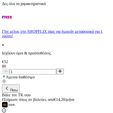
Δες όλα τα χαρακτηριστικά
Γίνε μέλος στο SHOPFLIX max για δωρεάν μεταφορικά για 1
χρόνο!
Ισχύουν όροι & προϋποθέσεις.
€
52
80
Άμεσα διαθέσιμο
Πίσω
Βάλε τον ΤΚ σου
Πλήρωσε όπως σε βολεύει
,
από
€
14,20
/
μήνα