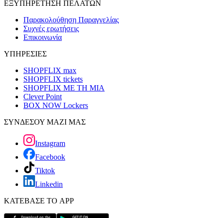
ΕΞΥΠΗΡΕΤΗΣΗ ΠΕΛΑΤΩΝ
Παρακολούθηση Παραγγελίας
Συχνές ερωτήσεις
Επικοινωνία
ΥΠΗΡΕΣΙΕΣ
SHOPFLIX max
SHOPFLIX tickets
SHOPFLIX ΜΕ ΤΗ ΜΙΑ
Clever Point
BOX NOW Lockers
ΣΥΝΔΕΣΟΥ ΜΑΖΙ ΜΑΣ
Instagram
Facebook
Tiktok
Linkedin
ΚΑΤΕΒΑΣΕ ΤΟ APP