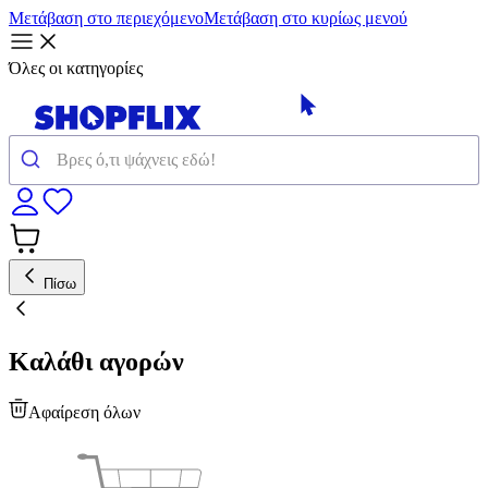
Μετάβαση στο περιεχόμενο
Μετάβαση στο κυρίως μενού
Όλες οι κατηγορίες
Πίσω
Καλάθι αγορών
Αφαίρεση όλων