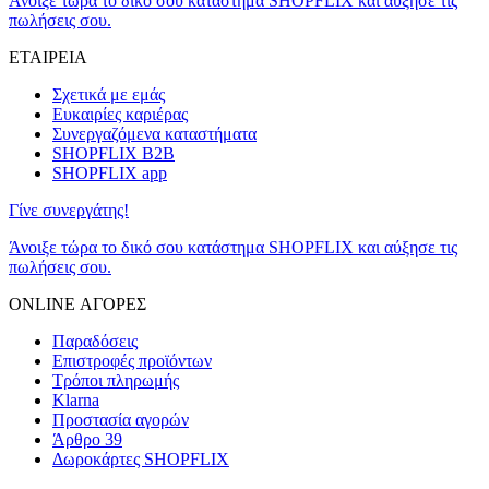
Άνοιξε τώρα το δικό σου κατάστημα SHOPFLIX και αύξησε τις
πωλήσεις σου.
ΕΤΑΙΡΕΙΑ
Σχετικά με εμάς
Ευκαιρίες καριέρας
Συνεργαζόμενα καταστήματα
SHOPFLIX B2B
SHOPFLIX app
Γίνε συνεργάτης!
Άνοιξε τώρα το δικό σου κατάστημα SHOPFLIX και αύξησε τις
πωλήσεις σου.
ONLINE ΑΓΟΡΕΣ
Παραδόσεις
Επιστροφές προϊόντων
Τρόποι πληρωμής
Klarna
Προστασία αγορών
Άρθρο 39
Δωροκάρτες SHOPFLIX