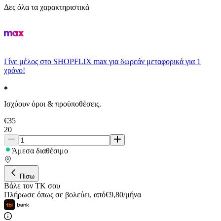
Δες όλα τα χαρακτηριστικά
Γίνε μέλος στο SHOPFLIX max για δωρεάν μεταφορικά για 1
χρόνο!
Ισχύουν όροι & προϋποθέσεις.
€
35
20
Άμεσα διαθέσιμο
Πίσω
Βάλε τον ΤΚ σου
Πλήρωσε όπως σε βολεύει
,
από
€
9,80
/
μήνα