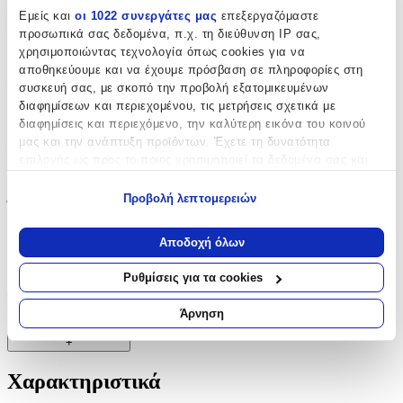
Εμείς και
οι 1022 συνεργάτες μας
επεξεργαζόμαστε
Μπορντούρα
:
προσωπικά σας δεδομένα, π.χ. τη διεύθυνση IP σας,
Ναι
χρησιμοποιώντας τεχνολογία όπως cookies για να
αποθηκεύουμε και να έχουμε πρόσβαση σε πληροφορίες στη
Φωσφοριζέ
:
συσκευή σας, με σκοπό την προβολή εξατομικευμένων
διαφημίσεων και περιεχομένου, τις μετρήσεις σχετικά με
Όχι
διαφημίσεις και περιεχόμενο, την καλύτερη εικόνα του κοινού
μας και την ανάπτυξη προϊόντων. Έχετε τη δυνατότητα
3D
:
επιλογής ως προς το ποιος χρησιμοποιεί τα δεδομένα σας και
Όχι
για ποιους σκοπούς.
Προβολή λεπτομερειών
Ύψος
:
Εάν μας επιτρέπετε, θα θέλαμε επίσης:
20
Να συλλέξουμε πληροφορίες σχετικά με τη γεωγραφική
Αποδοχή όλων
σας τοποθεσία, οι οποίες μπορεί να είναι ακριβείς σε
cm
απόσταση μερικών μέτρων
Ρυθμίσεις για τα cookies
Να αναγνωρίσουμε τη συσκευή σας σαρώνοντας ενεργά
για συγκεκριμένα χαρακτηριστικά (δακτυλικό αποτύπωμα)
Χαρακτηριστικά
Άρνηση
Μάθετε περισσότερα σχετικά με τον τρόπο επεξεργασίας των
+
προσωπικών σας δεδομένων και καθορίστε τις προτιμήσεις σας
στην
ενότητα “Λεπτομέρειες”
. Μπορείτε να αλλάξετε ή να
Χαρακτηριστικά
ανακαλέσετε τη συγκατάθεσή σας ανά πάσα στιγμή από τη
Δήλωση Cookies.