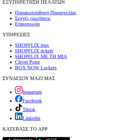
ΕΞΥΠΗΡΕΤΗΣΗ ΠΕΛΑΤΩΝ
Παρακολούθηση Παραγγελίας
Συχνές ερωτήσεις
Επικοινωνία
ΥΠΗΡΕΣΙΕΣ
SHOPFLIX max
SHOPFLIX tickets
SHOPFLIX ΜΕ ΤΗ ΜΙΑ
Clever Point
BOX NOW Lockers
ΣΥΝΔΕΣΟΥ ΜΑΖΙ ΜΑΣ
Instagram
Facebook
Tiktok
Linkedin
ΚΑΤΕΒΑΣΕ ΤΟ APP