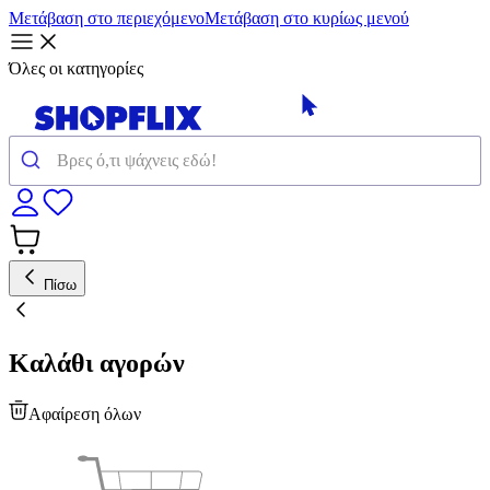
Μετάβαση στο περιεχόμενο
Μετάβαση στο κυρίως μενού
Όλες οι κατηγορίες
Πίσω
Καλάθι αγορών
Αφαίρεση όλων