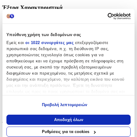
Έξτρα Χαρακτηριστικά
Αφρώδες
:
Όχι
Υπεύθυνη χρήση των δεδομένων σας
Βινυλίου
:
Εμείς και
οι 1022 συνεργάτες μας
επεξεργαζόμαστε
προσωπικά σας δεδομένα, π.χ. τη διεύθυνση IP σας,
Ναι
χρησιμοποιώντας τεχνολογία όπως cookies για να
Μπορντούρα
:
αποθηκεύουμε και να έχουμε πρόσβαση σε πληροφορίες στη
συσκευή σας, με σκοπό την προβολή εξατομικευμένων
Ναι
διαφημίσεων και περιεχομένου, τις μετρήσεις σχετικά με
διαφημίσεις και περιεχόμενο, την καλύτερη εικόνα του κοινού
Φωσφοριζέ
:
μας και την ανάπτυξη προϊόντων. Έχετε τη δυνατότητα
επιλογής ως προς το ποιος χρησιμοποιεί τα δεδομένα σας και
Όχι
για ποιους σκοπούς.
3D
:
Προβολή λεπτομερειών
Εάν μας επιτρέπετε, θα θέλαμε επίσης:
Όχι
Να συλλέξουμε πληροφορίες σχετικά με τη γεωγραφική
Αποδοχή όλων
Ύψος
:
σας τοποθεσία, οι οποίες μπορεί να είναι ακριβείς σε
απόσταση μερικών μέτρων
Ρυθμίσεις για τα cookies
20
Να αναγνωρίσουμε τη συσκευή σας σαρώνοντας ενεργά