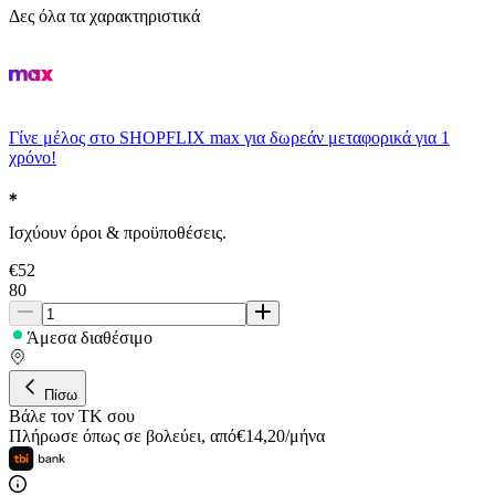
Δες όλα τα χαρακτηριστικά
Γίνε μέλος στο SHOPFLIX max για δωρεάν μεταφορικά για 1
χρόνο!
Ισχύουν όροι & προϋποθέσεις.
€
52
80
Άμεσα διαθέσιμο
Πίσω
Βάλε τον ΤΚ σου
Πλήρωσε όπως σε βολεύει
,
από
€
14,20
/
μήνα