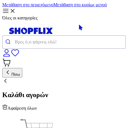
Μετάβαση στο περιεχόμενο
Μετάβαση στο κυρίως μενού
Όλες οι κατηγορίες
Πίσω
Καλάθι αγορών
Αφαίρεση όλων