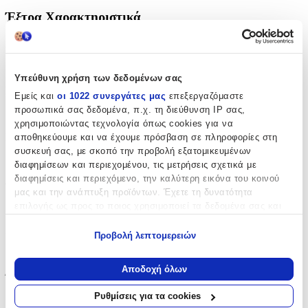
Έξτρα Χαρακτηριστικά
Αφρώδες
:
Όχι
Υπεύθυνη χρήση των δεδομένων σας
Βινυλίου
:
Εμείς και
οι 1022 συνεργάτες μας
επεξεργαζόμαστε
προσωπικά σας δεδομένα, π.χ. τη διεύθυνση IP σας,
Ναι
χρησιμοποιώντας τεχνολογία όπως cookies για να
Μπορντούρα
:
αποθηκεύουμε και να έχουμε πρόσβαση σε πληροφορίες στη
συσκευή σας, με σκοπό την προβολή εξατομικευμένων
Ναι
διαφημίσεων και περιεχομένου, τις μετρήσεις σχετικά με
διαφημίσεις και περιεχόμενο, την καλύτερη εικόνα του κοινού
Φωσφοριζέ
:
μας και την ανάπτυξη προϊόντων. Έχετε τη δυνατότητα
επιλογής ως προς το ποιος χρησιμοποιεί τα δεδομένα σας και
Όχι
για ποιους σκοπούς.
3D
:
Προβολή λεπτομερειών
Εάν μας επιτρέπετε, θα θέλαμε επίσης:
Όχι
Να συλλέξουμε πληροφορίες σχετικά με τη γεωγραφική
Αποδοχή όλων
Ύψος
:
σας τοποθεσία, οι οποίες μπορεί να είναι ακριβείς σε
απόσταση μερικών μέτρων
Ρυθμίσεις για τα cookies
25
Να αναγνωρίσουμε τη συσκευή σας σαρώνοντας ενεργά