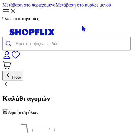
Μετάβαση στο περιεχόμενο
Μετάβαση στο κυρίως μενού
Όλες οι κατηγορίες
Πίσω
Καλάθι αγορών
Αφαίρεση όλων