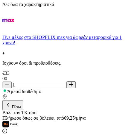
Δες όλα τα χαρακτηριστικά
Γίνε μέλος στο SHOPFLIX max για δωρεάν μεταφορικά για 1
χρόνο!
Ισχύουν όροι & προϋποθέσεις.
€
33
00
Άμεσα διαθέσιμο
Πίσω
Βάλε τον ΤΚ σου
Πλήρωσε όπως σε βολεύει
,
από
€
9,25
/
μήνα