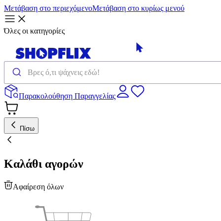
Μετάβαση στο περιεχόμενο
Μετάβαση στο κυρίως μενού
Όλες οι κατηγορίες
Παρακολούθηση Παραγγελίας
Πίσω
Καλάθι αγορών
Αφαίρεση όλων