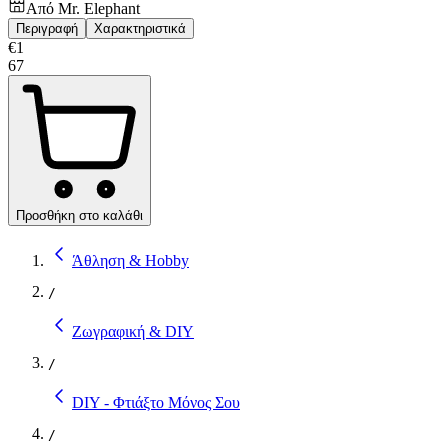
Από
Mr. Elephant
Περιγραφή
Χαρακτηριστικά
€
1
67
Προσθήκη στο καλάθι
Άθληση & Hobby
/
Ζωγραφική & DIY
/
DIY - Φτιάξτο Μόνος Σου
/