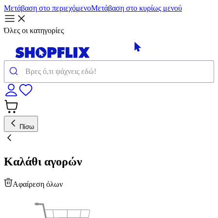
Μετάβαση στο περιεχόμενο
Μετάβαση στο κυρίως μενού
Όλες οι κατηγορίες
Πίσω
Καλάθι αγορών
Αφαίρεση όλων