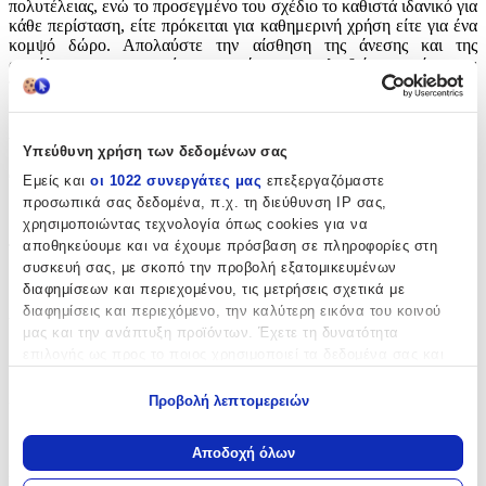
πολυτέλειας, ενώ το προσεγμένο του σχέδιο το καθιστά ιδανικό για
κάθε περίσταση, είτε πρόκειται για καθημερινή χρήση είτε για ένα
κομψό δώρο. Απολαύστε την αίσθηση της άνεσης και της
ασφάλειας που προσφέρει, κρατώντας τα κλειδιά σας πάντα σε
τάξη και με στυλ.
Χαρακτηριστικά
Υπεύθυνη χρήση των δεδομένων σας
Θέμα
:
Εμείς και
οι 1022 συνεργάτες μας
επεξεργαζόμαστε
προσωπικά σας δεδομένα, π.χ. τη διεύθυνση IP σας,
Αυτοκίνητα
χρησιμοποιώντας τεχνολογία όπως cookies για να
αποθηκεύουμε και να έχουμε πρόσβαση σε πληροφορίες στη
Τύπος
:
συσκευή σας, με σκοπό την προβολή εξατομικευμένων
Μπρελόκ
διαφημίσεων και περιεχομένου, τις μετρήσεις σχετικά με
διαφημίσεις και περιεχόμενο, την καλύτερη εικόνα του κοινού
Υλικό
:
μας και την ανάπτυξη προϊόντων. Έχετε τη δυνατότητα
επιλογής ως προς το ποιος χρησιμοποιεί τα δεδομένα σας και
Δερμάτινο
για ποιους σκοπούς.
Χρώμα
:
Προβολή λεπτομερειών
Εάν μας επιτρέπετε, θα θέλαμε επίσης:
Μαύρο
Να συλλέξουμε πληροφορίες σχετικά με τη γεωγραφική
Αποδοχή όλων
σας τοποθεσία, οι οποίες μπορεί να είναι ακριβείς σε
Κατασκευαστής
: