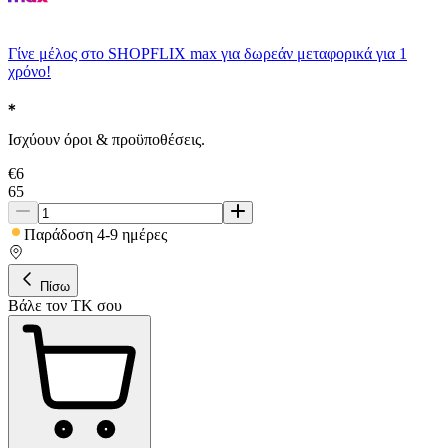
Γίνε μέλος στο SHOPFLIX max για δωρεάν μεταφορικά για 1
χρόνο!
Ισχύουν όροι & προϋποθέσεις.
€
6
65
Παράδοση 4-9 ημέρες
Πίσω
Βάλε τον ΤΚ σου