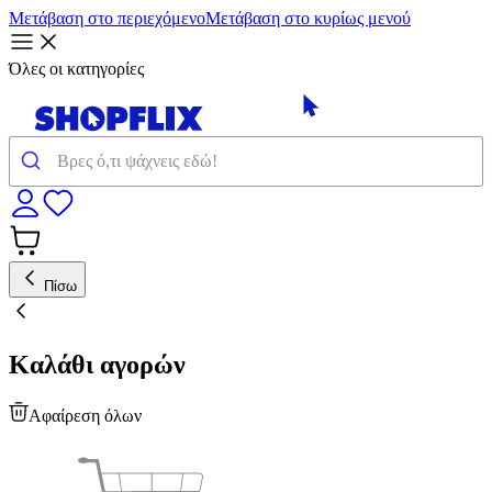
Μετάβαση στο περιεχόμενο
Μετάβαση στο κυρίως μενού
Όλες οι κατηγορίες
Πίσω
Καλάθι αγορών
Αφαίρεση όλων