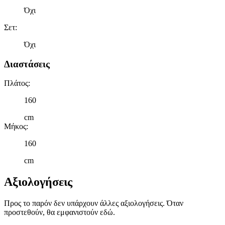
στη συσκευή σας, με σκοπό την προβολή εξατομικευμένων
Όχι
διαφημίσεων και περιεχομένου, τις μετρήσεις σχετικά με
διαφημίσεις και περιεχόμενο, την καλύτερη εικόνα του κοινού
Σετ
:
μας και την ανάπτυξη προϊόντων. Επίσης, κοινοποιούμε
Όχι
πληροφορίες σχετικά με την από μέρους σας χρήση της
τοποθεσίας μας στους συνεργάτες μέσων κοινωνικής
Διαστάσεις
δικτύωσης, διαφημίσεων και ανάλυσης.
Πλάτος
:
160
cm
Μήκος
:
160
cm
Αξιολογήσεις
Προς το παρόν δεν υπάρχουν άλλες αξιολογήσεις. Όταν
προστεθούν, θα εμφανιστούν εδώ.