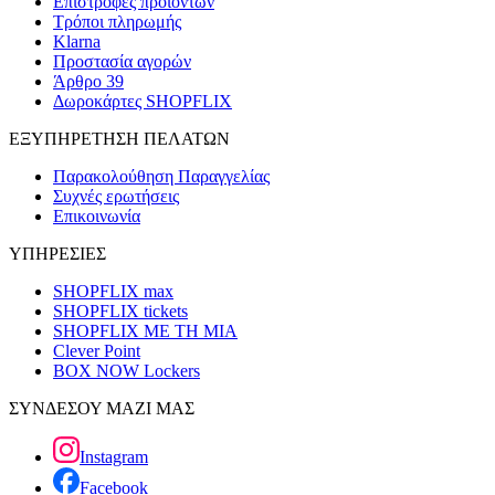
Επιστροφές προϊόντων
Τρόποι πληρωμής
Klarna
Προστασία αγορών
Άρθρο 39
Δωροκάρτες SHOPFLIX
ΕΞΥΠΗΡΕΤΗΣΗ ΠΕΛΑΤΩΝ
Παρακολούθηση Παραγγελίας
Συχνές ερωτήσεις
Επικοινωνία
ΥΠΗΡΕΣΙΕΣ
SHOPFLIX max
SHOPFLIX tickets
SHOPFLIX ΜΕ ΤΗ ΜΙΑ
Clever Point
BOX NOW Lockers
ΣΥΝΔΕΣΟΥ ΜΑΖΙ ΜΑΣ
Instagram
Facebook