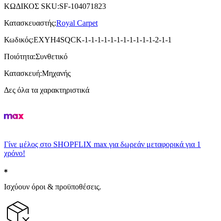
ΚΩΔΙΚΟΣ SKU
:
SF-104071823
Κατασκευαστής
:
Royal Carpet
Κωδικός
:
EXYH4SQCK-1-1-1-1-1-1-1-1-1-1-1-2-1-1
Ποιότητα
:
Συνθετικό
Κατασκευή
:
Μηχανής
Δες όλα τα χαρακτηριστικά
Γίνε μέλος στο SHOPFLIX max για δωρεάν μεταφορικά για 1
χρόνο!
Ισχύουν όροι & προϋποθέσεις.