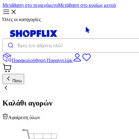
Μετάβαση στο περιεχόμενο
Μετάβαση στο κυρίως μενού
Όλες οι κατηγορίες
Παρακολούθηση Παραγγελίας
Πίσω
Καλάθι αγορών
Αφαίρεση όλων