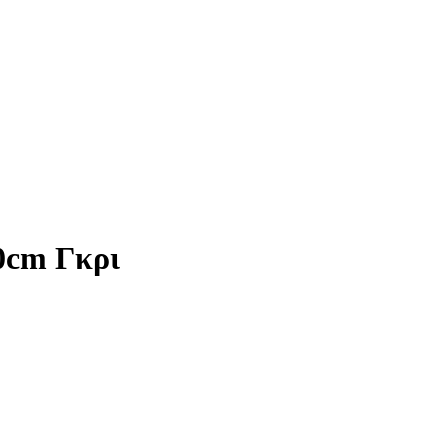
0cm Γκρι