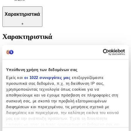
Χαρακτηριστικά
+
Χαρακτηριστικά
Υλικό
:
Πλαστικό
Κατασκευαστής
:
Υπεύθυνη χρήση των δεδομένων σας
Εμείς και
οι 1022 συνεργάτες μας
επεξεργαζόμαστε
OEM
προσωπικά σας δεδομένα, π.χ. τη διεύθυνση IP σας,
χρησιμοποιώντας τεχνολογία όπως cookies για να
Αξιολογήσεις
αποθηκεύουμε και να έχουμε πρόσβαση σε πληροφορίες στη
συσκευή σας, με σκοπό την προβολή εξατομικευμένων
Προς το παρόν δεν υπάρχουν άλλες αξιολογήσεις. Όταν
διαφημίσεων και περιεχομένου, τις μετρήσεις σχετικά με
προστεθούν, θα εμφανιστούν εδώ.
διαφημίσεις και περιεχόμενο, την καλύτερη εικόνα του κοινού
μας και την ανάπτυξη προϊόντων. Έχετε τη δυνατότητα
Πώς υπολογίζεται η βαθμολογία
επιλογής ως προς το ποιος χρησιμοποιεί τα δεδομένα σας και
Η τελική βαθμολογία βασίζεται αποκλειστικά σε κριτικές χρηστών
για ποιους σκοπούς.