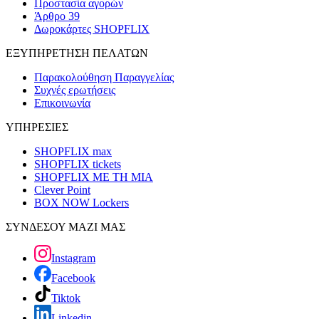
Προστασία αγορών
Άρθρο 39
Δωροκάρτες SHOPFLIX
ΕΞΥΠΗΡΕΤΗΣΗ ΠΕΛΑΤΩΝ
Παρακολούθηση Παραγγελίας
Συχνές ερωτήσεις
Επικοινωνία
ΥΠΗΡΕΣΙΕΣ
SHOPFLIX max
SHOPFLIX tickets
SHOPFLIX ΜΕ ΤΗ ΜΙΑ
Clever Point
BOX NOW Lockers
ΣΥΝΔΕΣΟΥ ΜΑΖΙ ΜΑΣ
Instagram
Facebook
Tiktok
Linkedin