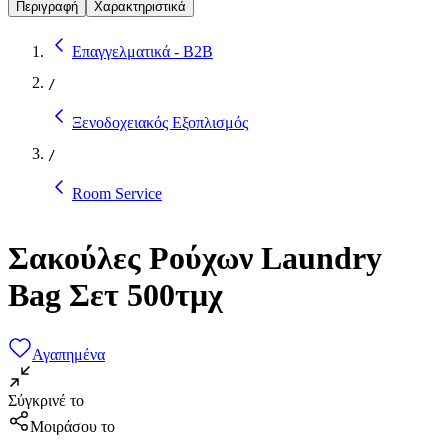
Περιγραφή
Χαρακτηριστικά
Επαγγελματικά - B2B
/
Ξενοδοχειακός Εξοπλισμός
/
Room Service
Σακούλες Pούχων Laundry
Bag Σετ 500τμχ
Αγαπημένα
Σύγκρινέ το
Μοιράσου το