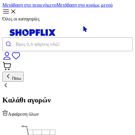
Μετάβαση στο περιεχόμενο
Μετάβαση στο κυρίως μενού
Όλες οι κατηγορίες
Πίσω
Καλάθι αγορών
Αφαίρεση όλων