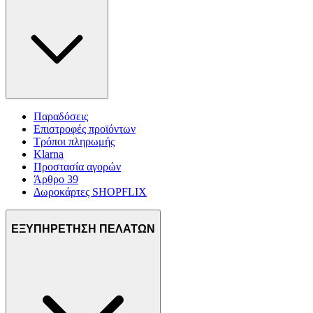
διαφημίσεις και περιεχόμενο, την καλύτερη εικόνα του κοινού
μας και την ανάπτυξη προϊόντων. Επίσης, κοινοποιούμε
πληροφορίες σχετικά με την από μέρους σας χρήση της
τοποθεσίας μας στους συνεργάτες μέσων κοινωνικής
δικτύωσης, διαφημίσεων και ανάλυσης.
Παραδόσεις
Επιστροφές προϊόντων
Τρόποι πληρωμής
Klarna
Προστασία αγορών
Άρθρο 39
Δωροκάρτες SHOPFLIX
ΕΞΥΠΗΡΕΤΗΣΗ ΠΕΛΑΤΩΝ