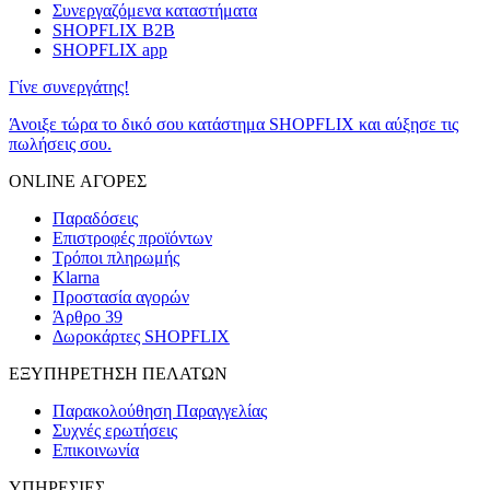
Συνεργαζόμενα καταστήματα
SHOPFLIX B2B
SHOPFLIX app
Γίνε συνεργάτης!
Άνοιξε τώρα το δικό σου κατάστημα SHOPFLIX και αύξησε τις
πωλήσεις σου.
ONLINE ΑΓΟΡΕΣ
Παραδόσεις
Επιστροφές προϊόντων
Τρόποι πληρωμής
Klarna
Προστασία αγορών
Άρθρο 39
Δωροκάρτες SHOPFLIX
ΕΞΥΠΗΡΕΤΗΣΗ ΠΕΛΑΤΩΝ
Παρακολούθηση Παραγγελίας
Συχνές ερωτήσεις
Επικοινωνία
ΥΠΗΡΕΣΙΕΣ