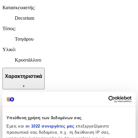
Κατασκευαστής
:
Decorium
Τύπος
:
Τσιγάρου
Υλικό
:
Κρυστάλλινο
Χαρακτηριστικά
+
Χαρακτηριστικά
Κατασκευαστής
:
Υπεύθυνη χρήση των δεδομένων σας
Decorium
Εμείς και
οι 1022 συνεργάτες μας
επεξεργαζόμαστε
προσωπικά σας δεδομένα, π.χ. τη διεύθυνση IP σας,
Τύπος
: