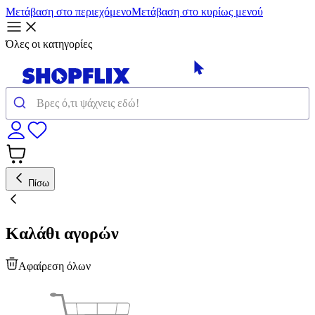
Μετάβαση στο περιεχόμενο
Μετάβαση στο κυρίως μενού
Όλες οι κατηγορίες
Πίσω
Καλάθι αγορών
Αφαίρεση όλων