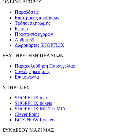
ONLINE ΑΓΟΡΕΣ
Παραδόσεις
Επιστροφές προϊόντων
Τρόποι πληρωμής
Klarna
Προστασία αγορών
Άρθρο 39
Δωροκάρτες SHOPFLIX
ΕΞΥΠΗΡΕΤΗΣΗ ΠΕΛΑΤΩΝ
Παρακολούθηση Παραγγελίας
Συχνές ερωτήσεις
Επικοινωνία
ΥΠΗΡΕΣΙΕΣ
SHOPFLIX max
SHOPFLIX tickets
SHOPFLIX ΜΕ ΤΗ ΜΙΑ
Clever Point
BOX NOW Lockers
ΣΥΝΔΕΣΟΥ ΜΑΖΙ ΜΑΣ