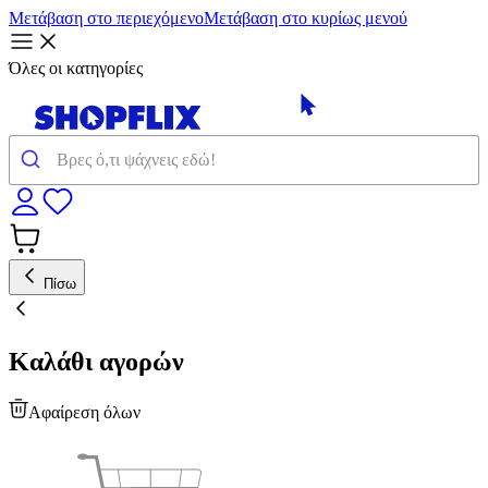
Μετάβαση στο περιεχόμενο
Μετάβαση στο κυρίως μενού
Όλες οι κατηγορίες
Πίσω
Καλάθι αγορών
Αφαίρεση όλων