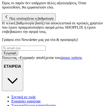
Προς το παρόν δεν υπάρχουν άλλες αξιολογήσεις. Όταν
για να αποθηκεύουμε και να έχουμε πρόσβαση σε πληροφορίες
προστεθούν, θα εμφανιστούν εδώ.
στη συσκευή σας, με σκοπό την προβολή εξατομικευμένων
διαφημίσεων και περιεχομένου, τις μετρήσεις σχετικά με
Πώς υπολογίζεται η βαθμολογία
διαφημίσεις και περιεχόμενο, την καλύτερη εικόνα του κοινού
Η τελική βαθμολογία βασίζεται αποκλειστικά σε κριτικές χρηστών
μας και την ανάπτυξη προϊόντων. Επίσης, κοινοποιούμε
που έχουν πραγματοποιήσει αγορά μέσω SHOPFLIX ή έχουν
πληροφορίες σχετικά με την από μέρους σας χρήση της
επιβεβαιώσει την αγορά τους.
τοποθεσίας μας στους συνεργάτες μέσων κοινωνικής
δικτύωσης, διαφημίσεων και ανάλυσης.
Γράψου στο Νewsletter μας για νέα & προσφορές!
Εγγραφή
Πατώντας «Εγγραφή» αποδέχεσαι τους
όρους χρήσης
ΕΤΑΙΡΕΙΑ
Σχετικά με εμάς
Ευκαιρίες καριέρας
Συνεργαζόμενα καταστήματα