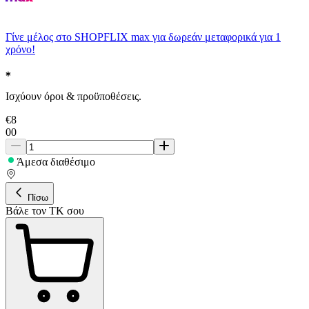
Γίνε μέλος στο SHOPFLIX max για δωρεάν μεταφορικά για 1
χρόνο!
Ισχύουν όροι & προϋποθέσεις.
€
8
00
Άμεσα διαθέσιμο
Πίσω
Βάλε τον ΤΚ σου