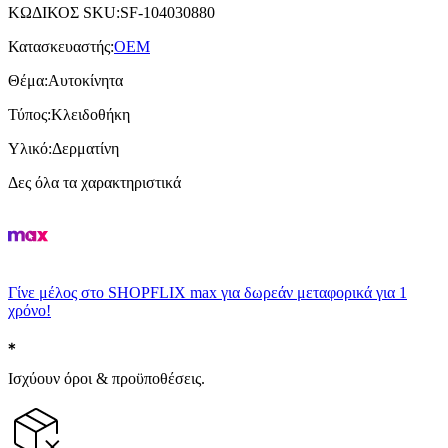
ΚΩΔΙΚΟΣ SKU
:
SF-104030880
Κατασκευαστής
:
OEM
Θέμα
:
Αυτοκίνητα
Τύπος
:
Κλειδοθήκη
Υλικό
:
Δερματίνη
Δες όλα τα χαρακτηριστικά
Γίνε μέλος στο SHOPFLIX max για δωρεάν μεταφορικά για 1
χρόνο!
Ισχύουν όροι & προϋποθέσεις.