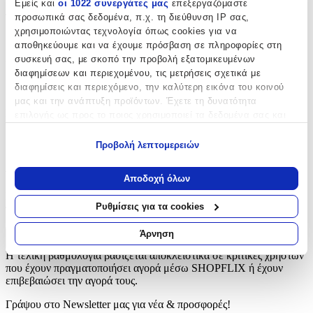
Εμείς και
οι 1022 συνεργάτες μας
επεξεργαζόμαστε
προσωπικά σας δεδομένα, π.χ. τη διεύθυνση IP σας,
Τύπος
:
χρησιμοποιώντας τεχνολογία όπως cookies για να
Κλειδοθήκη
αποθηκεύουμε και να έχουμε πρόσβαση σε πληροφορίες στη
συσκευή σας, με σκοπό την προβολή εξατομικευμένων
Υλικό
:
διαφημίσεων και περιεχομένου, τις μετρήσεις σχετικά με
διαφημίσεις και περιεχόμενο, την καλύτερη εικόνα του κοινού
Δερματίνη
μας και την ανάπτυξη προϊόντων. Έχετε τη δυνατότητα
Κατασκευαστής
:
επιλογής ως προς το ποιος χρησιμοποιεί τα δεδομένα σας και
για ποιους σκοπούς.
OEM
Προβολή λεπτομερειών
Εάν μας επιτρέπετε, θα θέλαμε επίσης:
Αξιολογήσεις
Να συλλέξουμε πληροφορίες σχετικά με τη γεωγραφική
Αποδοχή όλων
σας τοποθεσία, οι οποίες μπορεί να είναι ακριβείς σε
Προς το παρόν δεν υπάρχουν άλλες αξιολογήσεις. Όταν
απόσταση μερικών μέτρων
Ρυθμίσεις για τα cookies
προστεθούν, θα εμφανιστούν εδώ.
Να αναγνωρίσουμε τη συσκευή σας σαρώνοντας ενεργά
για συγκεκριμένα χαρακτηριστικά (δακτυλικό αποτύπωμα)
Άρνηση
Πώς υπολογίζεται η βαθμολογία
Μάθετε περισσότερα σχετικά με τον τρόπο επεξεργασίας των
Η τελική βαθμολογία βασίζεται αποκλειστικά σε κριτικές χρηστών
προσωπικών σας δεδομένων και καθορίστε τις προτιμήσεις σας
που έχουν πραγματοποιήσει αγορά μέσω SHOPFLIX ή έχουν
στην
ενότητα “Λεπτομέρειες”
. Μπορείτε να αλλάξετε ή να
επιβεβαιώσει την αγορά τους.
ανακαλέσετε τη συγκατάθεσή σας ανά πάσα στιγμή από τη
Δήλωση Cookies.
Γράψου στο Νewsletter μας για νέα & προσφορές!