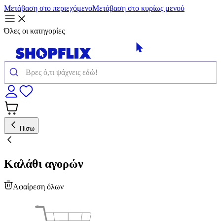
Μετάβαση στο περιεχόμενο
Μετάβαση στο κυρίως μενού
Όλες οι κατηγορίες
Πίσω
Καλάθι αγορών
Αφαίρεση όλων