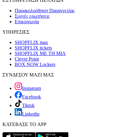
ΕΞΥΠΗΡΕΤΗΣΗ ΠΕΛΑΤΩΝ
Παρακολούθηση Παραγγελίας
Συχνές ερωτήσεις
Επικοινωνία
ΥΠΗΡΕΣΙΕΣ
SHOPFLIX max
SHOPFLIX tickets
SHOPFLIX ΜΕ ΤΗ ΜΙΑ
Clever Point
BOX NOW Lockers
ΣΥΝΔΕΣΟΥ ΜΑΖΙ ΜΑΣ
Instagram
Facebook
Tiktok
Linkedin
ΚΑΤΕΒΑΣΕ ΤΟ APP