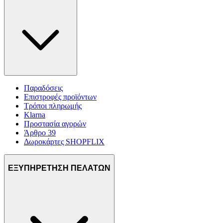
Παραδόσεις
Επιστροφές προϊόντων
Τρόποι πληρωμής
Klarna
Προστασία αγορών
Άρθρο 39
Δωροκάρτες SHOPFLIX
ΕΞΥΠΗΡΕΤΗΣΗ ΠΕΛΑΤΩΝ