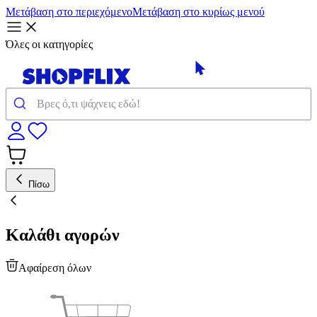
Μετάβαση στο περιεχόμενο
Μετάβαση στο κυρίως μενού
Όλες οι κατηγορίες
Πίσω
Καλάθι αγορών
Αφαίρεση όλων