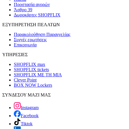
Προστασία αγορών
Άρθρο 39
Δωροκάρτες SHOPFLIX
ΕΞΥΠΗΡΕΤΗΣΗ ΠΕΛΑΤΩΝ
Παρακολούθηση Παραγγελίας
Συχνές ερωτήσεις
Επικοινωνία
ΥΠΗΡΕΣΙΕΣ
SHOPFLIX max
SHOPFLIX tickets
SHOPFLIX ΜΕ ΤΗ ΜΙΑ
Clever Point
BOX NOW Lockers
ΣΥΝΔΕΣΟΥ ΜΑΖΙ ΜΑΣ
Instagram
Facebook
Tiktok