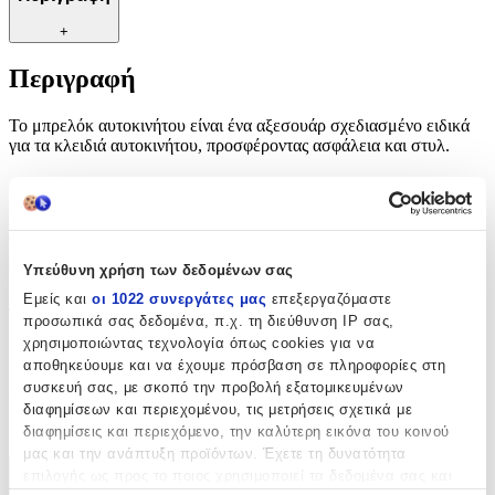
+
Περιγραφή
Το μπρελόκ αυτοκινήτου είναι ένα αξεσουάρ σχεδιασμένο ειδικά
για τα κλειδιά αυτοκινήτου, προσφέροντας ασφάλεια και στυλ.
Χαρακτηριστικά
Θέμα
:
Υπεύθυνη χρήση των δεδομένων σας
Αυτοκίνητα
Εμείς και
οι 1022 συνεργάτες μας
επεξεργαζόμαστε
Τύπος
:
προσωπικά σας δεδομένα, π.χ. τη διεύθυνση IP σας,
χρησιμοποιώντας τεχνολογία όπως cookies για να
Μπρελόκ
αποθηκεύουμε και να έχουμε πρόσβαση σε πληροφορίες στη
συσκευή σας, με σκοπό την προβολή εξατομικευμένων
Κατασκευαστής
:
διαφημίσεων και περιεχομένου, τις μετρήσεις σχετικά με
OEM
διαφημίσεις και περιεχόμενο, την καλύτερη εικόνα του κοινού
μας και την ανάπτυξη προϊόντων. Έχετε τη δυνατότητα
επιλογής ως προς το ποιος χρησιμοποιεί τα δεδομένα σας και
Χαρακτηριστικά