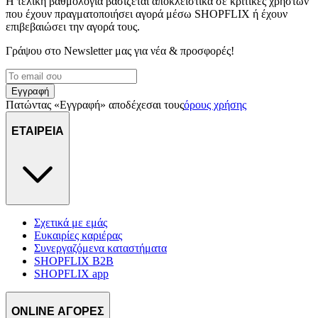
Η τελική βαθμολογία βασίζεται αποκλειστικά σε κριτικές χρηστών
διαφημίσεων και περιεχομένου, τις μετρήσεις σχετικά με
που έχουν πραγματοποιήσει αγορά μέσω SHOPFLIX ή έχουν
διαφημίσεις και περιεχόμενο, την καλύτερη εικόνα του κοινού
επιβεβαιώσει την αγορά τους.
μας και την ανάπτυξη προϊόντων. Επίσης, κοινοποιούμε
πληροφορίες σχετικά με την από μέρους σας χρήση της
Γράψου στο Νewsletter μας για νέα & προσφορές!
τοποθεσίας μας στους συνεργάτες μέσων κοινωνικής
δικτύωσης, διαφημίσεων και ανάλυσης.
Εγγραφή
Πατώντας «Εγγραφή» αποδέχεσαι τους
όρους χρήσης
ΕΤΑΙΡΕΙΑ
Σχετικά με εμάς
Ευκαιρίες καριέρας
Συνεργαζόμενα καταστήματα
SHOPFLIX B2B
SHOPFLIX app
ONLINE ΑΓΟΡΕΣ