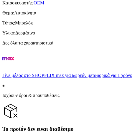
Κατασκευαστής
:
OEM
Θέμα
:
Αυτοκίνητα
Τύπος
:
Μπρελόκ
Υλικό
:
Δερμάτινο
Δες όλα τα χαρακτηριστικά
Γίνε μέλος στο SHOPFLIX max για δωρεάν μεταφορικά για 1 χρόνο
Ισχύουν όροι & προϋποθέσεις.
Το προϊόν δεν ειναι διαθέσιμο