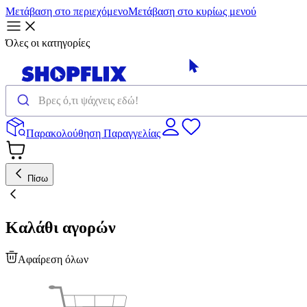
Μετάβαση στο περιεχόμενο
Μετάβαση στο κυρίως μενού
Όλες οι κατηγορίες
Παρακολούθηση Παραγγελίας
Πίσω
Καλάθι αγορών
Αφαίρεση όλων