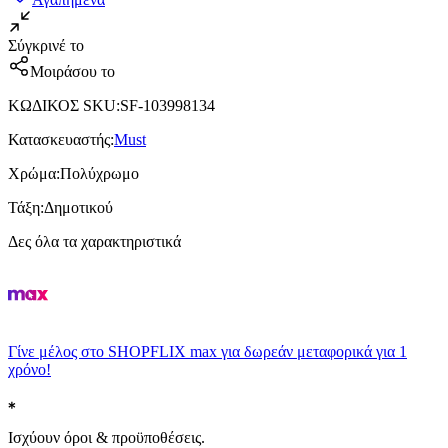
Σύγκρινέ το
Μοιράσου το
ΚΩΔΙΚΟΣ SKU
:
SF-103998134
Κατασκευαστής
:
Must
Χρώμα
:
Πολύχρωμο
Τάξη
:
Δημοτικού
Δες όλα τα χαρακτηριστικά
Γίνε μέλος στο SHOPFLIX max για δωρεάν μεταφορικά για 1
χρόνο!
Ισχύουν όροι & προϋποθέσεις.