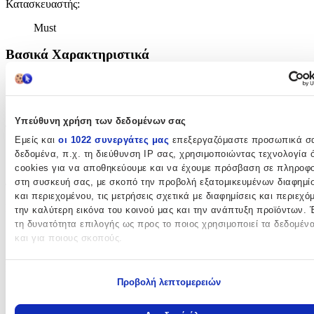
Κατασκευαστής
:
Must
Βασικά Χαρακτηριστικά
Χρώμα
:
Πολύχρωμο
Υπεύθυνη χρήση των δεδομένων σας
Τάξη
:
Εμείς και
οι 1022 συνεργάτες μας
επεξεργαζόμαστε προσωπικά σ
Δημοτικού
δεδομένα, π.χ. τη διεύθυνση IP σας, χρησιμοποιώντας τεχνολογία
cookies για να αποθηκεύουμε και να έχουμε πρόσβαση σε πληροφο
Διαστάσεις
στη συσκευή σας, με σκοπό την προβολή εξατομικευμένων διαφημί
και περιεχομένου, τις μετρήσεις σχετικά με διαφημίσεις και περιεχό
Μήκος
:
την καλύτερη εικόνα του κοινού μας και την ανάπτυξη προϊόντων. 
τη δυνατότητα επιλογής ως προς το ποιος χρησιμοποιεί τα δεδομέν
32
και για ποιους σκοπούς.
cm
Εάν μας επιτρέπετε, θα θέλαμε επίσης:
Πλάτος
:
Προβολή λεπτομερειών
Να συλλέξουμε πληροφορίες σχετικά με τη γεωγραφική σας
18
τοποθεσία, οι οποίες μπορεί να είναι ακριβείς σε απόσταση με
μέτρων