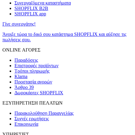
Συνεργαζόμενα καταστήματα
SHOPFLIX B2B
SHOPFLIX app
Γίνε συνεργάτης!
Άνοιξε τώρα το δικό σου κατάστημα SHOPFLIX και αύξησε τις
πωλήσεις σου.
ONLINE ΑΓΟΡΕΣ
Παραδόσεις
Επιστροφές προϊόντων
Τρόποι πληρωμής
Klarna
Προστασία αγορών
Άρθρο 39
Δωροκάρτες SHOPFLIX
ΕΞΥΠΗΡΕΤΗΣΗ ΠΕΛΑΤΩΝ
Παρακολούθηση Παραγγελίας
Συχνές ερωτήσεις
Επικοινωνία
ΥΠΗΡΕΣΙΕΣ