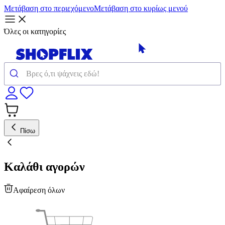
Μετάβαση στο περιεχόμενο
Μετάβαση στο κυρίως μενού
Όλες οι κατηγορίες
Πίσω
Καλάθι αγορών
Αφαίρεση όλων