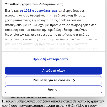
Υπεύθυνη χρήση των δεδομένων σας
Χαρακτηριστικά
Εμείς και
οι 1022 συνεργάτες μας
επεξεργαζόμαστε
προσωπικά σας δεδομένα, π.χ. τη διεύθυνση IP σας,
+
χρησιμοποιώντας τεχνολογία όπως cookies για να
αποθηκεύουμε και να έχουμε πρόσβαση σε πληροφορίες στη
Χαρακτηριστικά
συσκευή σας, με σκοπό την προβολή εξατομικευμένων
διαφημίσεων και περιεχομένου, τις μετρήσεις σχετικά με
Είδος
:
διαφημίσεις και περιεχόμενο, την καλύτερη εικόνα του κοινού
μας και την ανάπτυξη προϊόντων. Έχετε τη δυνατότητα
Εκσκαφέας
επιλογής ως προς το ποιος χρησιμοποιεί τα δεδομένα σας και
Κατασκευαστής
:
για ποιους σκοπούς.
Προβολή λεπτομερειών
Kiepe
Εάν μας επιτρέπετε, θα θέλαμε επίσης:
Να συλλέξουμε πληροφορίες σχετικά με τη γεωγραφική
Αξιολογήσεις
Αποδοχή όλων
σας τοποθεσία, οι οποίες μπορεί να είναι ακριβείς σε
απόσταση μερικών μέτρων
Ρυθμίσεις για τα cookies
Προς το παρόν δεν υπάρχουν άλλες αξιολογήσεις. Όταν
Να αναγνωρίσουμε τη συσκευή σας σαρώνοντας ενεργά
προστεθούν, θα εμφανιστούν εδώ.
για συγκεκριμένα χαρακτηριστικά (δακτυλικό αποτύπωμα)
Άρνηση
Μάθετε περισσότερα σχετικά με τον τρόπο επεξεργασίας των
Πώς υπολογίζεται η βαθμολογία
προσωπικών σας δεδομένων και καθορίστε τις προτιμήσεις σας
Η τελική βαθμολογία βασίζεται αποκλειστικά σε κριτικές χρηστών
στην
ενότητα “Λεπτομέρειες”
. Μπορείτε να αλλάξετε ή να
που έχουν πραγματοποιήσει αγορά μέσω SHOPFLIX ή έχουν