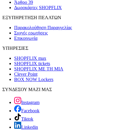
Άρθρο 39
Δωροκάρτες SHOPFLIX
ΕΞΥΠΗΡΕΤΗΣΗ ΠΕΛΑΤΩΝ
Παρακολούθηση Παραγγελίας
Συχνές ερωτήσεις
Επικοινωνία
ΥΠΗΡΕΣΙΕΣ
SHOPFLIX max
SHOPFLIX tickets
SHOPFLIX ΜΕ ΤΗ ΜΙΑ
Clever Point
BOX NOW Lockers
ΣΥΝΔΕΣΟΥ ΜΑΖΙ ΜΑΣ
Instagram
Facebook
Tiktok
Linkedin