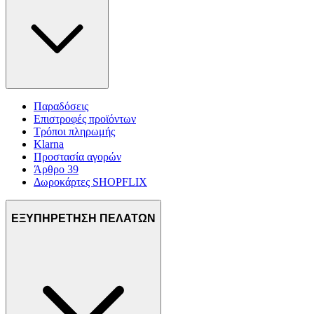
Παραδόσεις
Επιστροφές προϊόντων
Τρόποι πληρωμής
Klarna
Προστασία αγορών
Άρθρο 39
Δωροκάρτες SHOPFLIX
ΕΞΥΠΗΡΕΤΗΣΗ ΠΕΛΑΤΩΝ