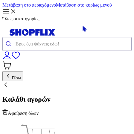
Μετάβαση στο περιεχόμενο
Μετάβαση στο κυρίως μενού
Όλες οι κατηγορίες
Πίσω
Καλάθι αγορών
Αφαίρεση όλων