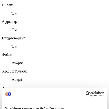
Cuban
:
Όχι
Δίχρωμη
:
Όχι
Επιχρυσωμένη
:
Όχι
Φύλο
:
Άνδρας
Χρώμα Υλικού
:
Ασημί
Λεπτομέρειες
Τύπος
:
Λαιμού
Υπεύθυνη χρήση των δεδομένων σας