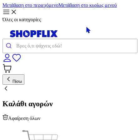
Μετάβαση στο περιεχόμενο
Μετάβαση στο κυρίως μενού
Όλες οι κατηγορίες
Πίσω
Καλάθι αγορών
Αφαίρεση όλων