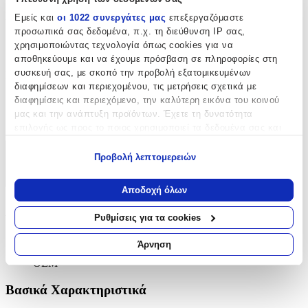
Μήκος
:
Εμείς και
οι 1022 συνεργάτες μας
επεξεργαζόμαστε
προσωπικά σας δεδομένα, π.χ. τη διεύθυνση IP σας,
50
χρησιμοποιώντας τεχνολογία όπως cookies για να
αποθηκεύουμε και να έχουμε πρόσβαση σε πληροφορίες στη
cm
συσκευή σας, με σκοπό την προβολή εξατομικευμένων
Πάχος
:
διαφημίσεων και περιεχομένου, τις μετρήσεις σχετικά με
10
διαφημίσεις και περιεχόμενο, την καλύτερη εικόνα του κοινού
μας και την ανάπτυξη προϊόντων. Έχετε τη δυνατότητα
mm
επιλογής ως προς το ποιος χρησιμοποιεί τα δεδομένα σας και
για ποιους σκοπούς.
Προβολή λεπτομερειών
Χαρακτηριστικά
Εάν μας επιτρέπετε, θα θέλαμε επίσης:
+
Να συλλέξουμε πληροφορίες σχετικά με τη γεωγραφική
Αποδοχή όλων
σας τοποθεσία, οι οποίες μπορεί να είναι ακριβείς σε
Χαρακτηριστικά
απόσταση μερικών μέτρων
Ρυθμίσεις για τα cookies
Να αναγνωρίσουμε τη συσκευή σας σαρώνοντας ενεργά
Κατασκευαστής
:
για συγκεκριμένα χαρακτηριστικά (δακτυλικό αποτύπωμα)
Άρνηση
Μάθετε περισσότερα σχετικά με τον τρόπο επεξεργασίας των
OEM
προσωπικών σας δεδομένων και καθορίστε τις προτιμήσεις σας
στην
ενότητα “Λεπτομέρειες”
. Μπορείτε να αλλάξετε ή να
Βασικά Χαρακτηριστικά
ανακαλέσετε τη συγκατάθεσή σας ανά πάσα στιγμή από τη