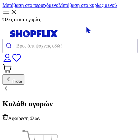
Μετάβαση στο περιεχόμενο
Μετάβαση στο κυρίως μενού
Όλες οι κατηγορίες
Πίσω
Καλάθι αγορών
Αφαίρεση όλων