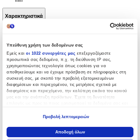
Χαρακτηριστικά
+
Χαρακτηριστικά
Υπεύθυνη χρήση των δεδομένων σας
Κατασκευαστής
:
Εμείς και
οι 1022 συνεργάτες μας
επεξεργαζόμαστε
προσωπικά σας δεδομένα, π.χ. τη διεύθυνση IP σας,
OEM
χρησιμοποιώντας τεχνολογία όπως cookies για να
αποθηκεύουμε και να έχουμε πρόσβαση σε πληροφορίες στη
Βασικά Χαρακτηριστικά
συσκευή σας, με σκοπό την προβολή εξατομικευμένων
διαφημίσεων και περιεχομένου, τις μετρήσεις σχετικά με
Υλικό
:
διαφημίσεις και περιεχόμενο, την καλύτερη εικόνα του κοινού
μας και την ανάπτυξη προϊόντων. Έχετε τη δυνατότητα
Ατσάλι
επιλογής ως προς το ποιος χρησιμοποιεί τα δεδομένα σας και
Cuban
:
για ποιους σκοπούς.
Προβολή λεπτομερειών
Όχι
Εάν μας επιτρέπετε, θα θέλαμε επίσης:
Να συλλέξουμε πληροφορίες σχετικά με τη γεωγραφική
Δίχρωμη
:
Αποδοχή όλων
σας τοποθεσία, οι οποίες μπορεί να είναι ακριβείς σε