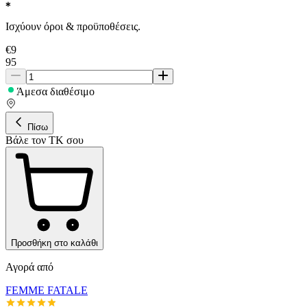
Ισχύουν όροι & προϋποθέσεις.
€
9
95
Άμεσα διαθέσιμο
Πίσω
Βάλε τον ΤΚ σου
Προσθήκη στο καλάθι
Αγορά από
FEMME FATALE