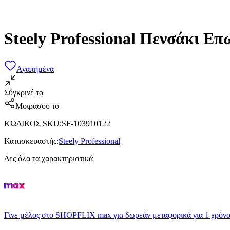
Steely Professional Πενσάκι Ε
Αγαπημένα
Σύγκρινέ το
Μοιράσου το
ΚΩΔΙΚΟΣ SKU
:
SF-103910122
Κατασκευαστής
:
Steely Professional
Δες όλα τα χαρακτηριστικά
Γίνε μέλος στο SHOPFLIX max για δωρεάν μεταφορικά για 1 χρόνο