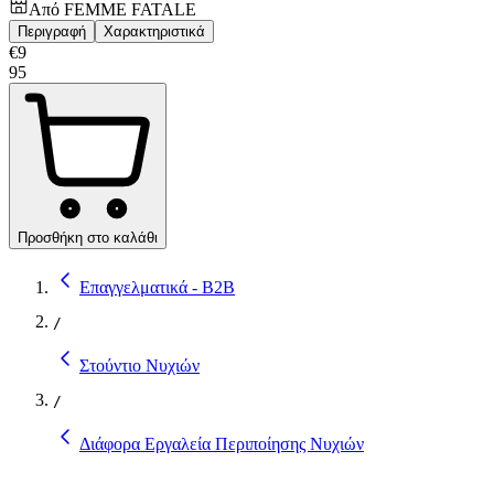
Από
FEMME FATALE
Περιγραφή
Χαρακτηριστικά
€
9
95
Προσθήκη στο καλάθι
Επαγγελματικά - B2B
/
Στούντιο Νυχιών
/
Διάφορα Εργαλεία Περιποίησης Νυχιών