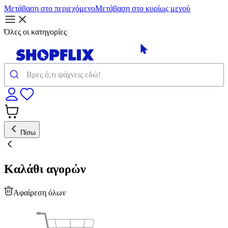
Μετάβαση στο περιεχόμενο
Μετάβαση στο κυρίως μενού
Όλες οι κατηγορίες
Πίσω
Καλάθι αγορών
Αφαίρεση όλων