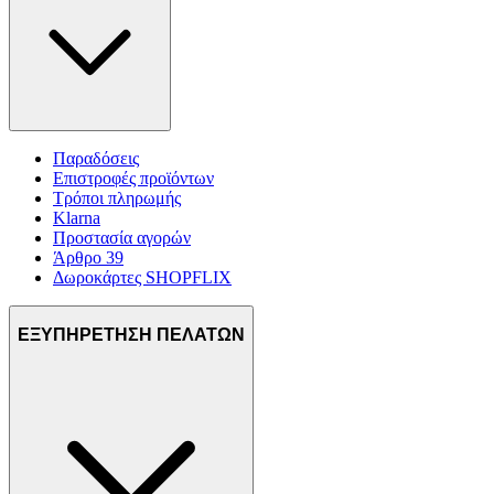
Παραδόσεις
Επιστροφές προϊόντων
Τρόποι πληρωμής
Klarna
Προστασία αγορών
Άρθρο 39
Δωροκάρτες SHOPFLIX
ΕΞΥΠΗΡΕΤΗΣΗ ΠΕΛΑΤΩΝ