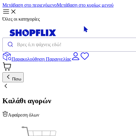
Μετάβαση στο περιεχόμενο
Μετάβαση στο κυρίως μενού
Όλες οι κατηγορίες
Παρακολούθηση Παραγγελίας
Πίσω
Καλάθι αγορών
Αφαίρεση όλων