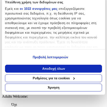
Υπεύθυνη χρήση των δεδομένων σας
Χαρακτηριστικά
Εμείς και
οι 1022 συνεργάτες μας
επεξεργαζόμαστε
+
προσωπικά σας δεδομένα, π.χ. τη διεύθυνση IP σας,
χρησιμοποιώντας τεχνολογία όπως cookies για να
Χαρακτηριστικά
αποθηκεύουμε και να έχουμε πρόσβαση σε πληροφορίες στη
συσκευή σας, με σκοπό την προβολή εξατομικευμένων
Κατασκευαστής
:
διαφημίσεων και περιεχομένου, τις μετρήσεις σχετικά με
διαφημίσεις και περιεχόμενο, την καλύτερη εικόνα του κοινού
LEGO
μας και την ανάπτυξη προϊόντων. Έχετε τη δυνατότητα
επιλογής ως προς το ποιος χρησιμοποιεί τα δεδομένα σας και
Ηλικία
:
για ποιους σκοπούς.
7+ Ετών
Προβολή λεπτομερειών
Εάν μας επιτρέπετε, θα θέλαμε επίσης:
Θέμα
:
Να συλλέξουμε πληροφορίες σχετικά με τη γεωγραφική
Αποδοχή όλων
σας τοποθεσία, οι οποίες μπορεί να είναι ακριβείς σε
Οχήματα
απόσταση μερικών μέτρων
Ρυθμίσεις για τα cookies
Υλικό
:
Να αναγνωρίσουμε τη συσκευή σας σαρώνοντας ενεργά
για συγκεκριμένα χαρακτηριστικά (δακτυλικό αποτύπωμα)
Άρνηση
Πλαστικό
Μάθετε περισσότερα σχετικά με τον τρόπο επεξεργασίας των
Adults Welcome
:
προσωπικών σας δεδομένων και καθορίστε τις προτιμήσεις σας
στην
ενότητα “Λεπτομέρειες”
. Μπορείτε να αλλάξετε ή να
Όχι
ανακαλέσετε τη συγκατάθεσή σας ανά πάσα στιγμή από τη