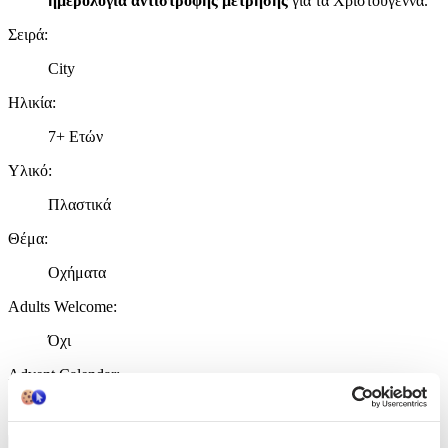
ημερολόγια αντίστροφης μέτρησης
για τα Χριστούγεννα.
Σειρά
:
City
Ηλικία
:
7+ Ετών
Υλικό
:
Πλαστικά
Θέμα
:
Οχήματα
Adults Welcome
:
Όχι
Advent Calendar
:
Όχι