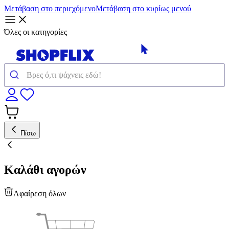
Μετάβαση στο περιεχόμενο
Μετάβαση στο κυρίως μενού
Όλες οι κατηγορίες
Πίσω
Καλάθι αγορών
Αφαίρεση όλων