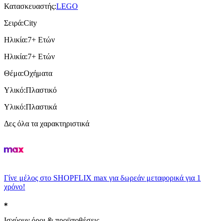
Κατασκευαστής
:
LEGO
Σειρά
:
City
Ηλικία
:
7+ Ετών
Ηλικία
:
7+ Ετών
Θέμα
:
Οχήματα
Υλικό
:
Πλαστικό
Υλικό
:
Πλαστικά
Δες όλα τα χαρακτηριστικά
Γίνε μέλος στο SHOPFLIX max για δωρεάν μεταφορικά για 1
χρόνο!
Ισχύουν όροι & προϋποθέσεις.