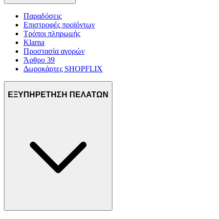
Παραδόσεις
Επιστροφές προϊόντων
Τρόποι πληρωμής
Klarna
Προστασία αγορών
Άρθρο 39
Δωροκάρτες SHOPFLIX
ΕΞΥΠΗΡΕΤΗΣΗ ΠΕΛΑΤΩΝ