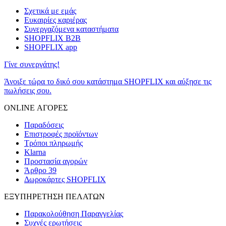
Σχετικά με εμάς
Ευκαιρίες καριέρας
Συνεργαζόμενα καταστήματα
SHOPFLIX B2B
SHOPFLIX app
Γίνε συνεργάτης!
Άνοιξε τώρα το δικό σου κατάστημα SHOPFLIX και αύξησε τις
πωλήσεις σου.
ONLINE ΑΓΟΡΕΣ
Παραδόσεις
Επιστροφές προϊόντων
Τρόποι πληρωμής
Klarna
Προστασία αγορών
Άρθρο 39
Δωροκάρτες SHOPFLIX
ΕΞΥΠΗΡΕΤΗΣΗ ΠΕΛΑΤΩΝ
Παρακολούθηση Παραγγελίας
Συχνές ερωτήσεις