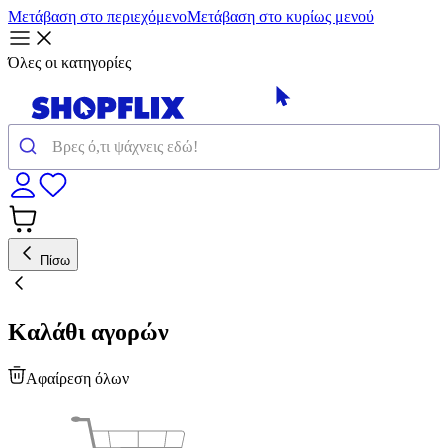
Μετάβαση στο περιεχόμενο
Μετάβαση στο κυρίως μενού
Όλες οι κατηγορίες
Πίσω
Καλάθι αγορών
Αφαίρεση όλων