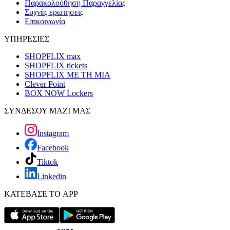
Παρακολούθηση Παραγγελίας
Συχνές ερωτήσεις
Επικοινωνία
ΥΠΗΡΕΣΙΕΣ
SHOPFLIX max
SHOPFLIX tickets
SHOPFLIX ΜΕ ΤΗ ΜΙΑ
Clever Point
BOX NOW Lockers
ΣΥΝΔΕΣΟΥ ΜΑΖΙ ΜΑΣ
Instagram
Facebook
Tiktok
Linkedin
ΚΑΤΕΒΑΣΕ ΤΟ APP