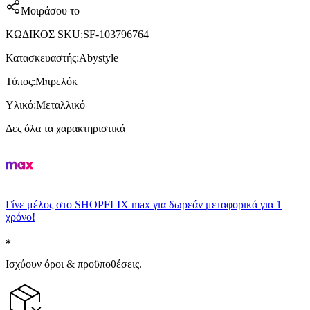
Μοιράσου το
ΚΩΔΙΚΟΣ SKU
:
SF-103796764
Κατασκευαστής
:
Abystyle
Τύπος
:
Μπρελόκ
Υλικό
:
Μεταλλικό
Δες όλα τα χαρακτηριστικά
Γίνε μέλος στο SHOPFLIX max για δωρεάν μεταφορικά για 1
χρόνο!
Ισχύουν όροι & προϋποθέσεις.