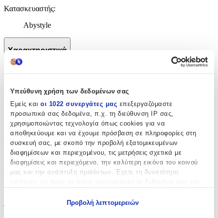
Κατασκευαστής
:
Abystyle
Χαρακτηριστικά
+
Χαρακτηριστικά
Υπεύθυνη χρήση των δεδομένων σας
Εμείς και
οι 1022 συνεργάτες μας
επεξεργαζόμαστε
με Κλειδαριά
:
προσωπικά σας δεδομένα, π.χ. τη διεύθυνση IP σας,
χρησιμοποιώντας τεχνολογία όπως cookies για να
Όχι
αποθηκεύουμε και να έχουμε πρόσβαση σε πληροφορίες στη
Τύπος
:
συσκευή σας, με σκοπό την προβολή εξατομικευμένων
διαφημίσεων και περιεχομένου, τις μετρήσεις σχετικά με
Μπρελόκ
διαφημίσεις και περιεχόμενο, την καλύτερη εικόνα του κοινού
μας και την ανάπτυξη προϊόντων. Έχετε τη δυνατότητα
Υλικό
:
επιλογής ως προς το ποιος χρησιμοποιεί τα δεδομένα σας και
Μεταλλικό
για ποιους σκοπούς.
Προβολή λεπτομερειών
Ύψος
:
Εάν μας επιτρέπετε, θα θέλαμε επίσης: