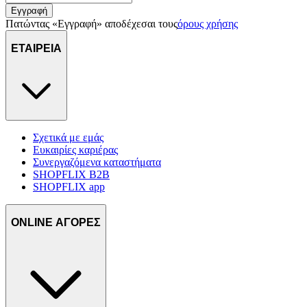
πληροφορίες σχετικά με την από μέρους σας χρήση της
Εγγραφή
τοποθεσίας μας στους συνεργάτες μέσων κοινωνικής
Πατώντας «Εγγραφή» αποδέχεσαι τους
όρους χρήσης
δικτύωσης, διαφημίσεων και ανάλυσης.
ΕΤΑΙΡΕΙΑ
Σχετικά με εμάς
Ευκαιρίες καριέρας
Συνεργαζόμενα καταστήματα
SHOPFLIX B2B
SHOPFLIX app
ONLINE ΑΓΟΡΕΣ