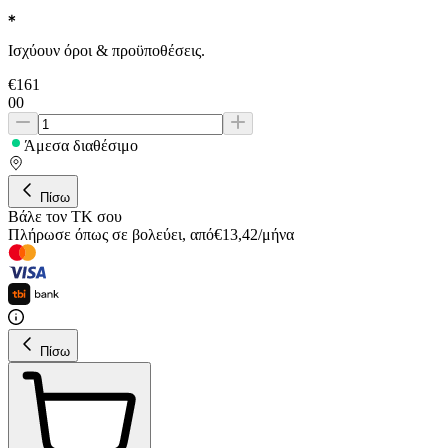
Ισχύουν όροι & προϋποθέσεις.
€
161
00
Άμεσα διαθέσιμο
Πίσω
Βάλε τον ΤΚ σου
Πλήρωσε όπως σε βολεύει
,
από
€
13,42
/
μήνα
Πίσω