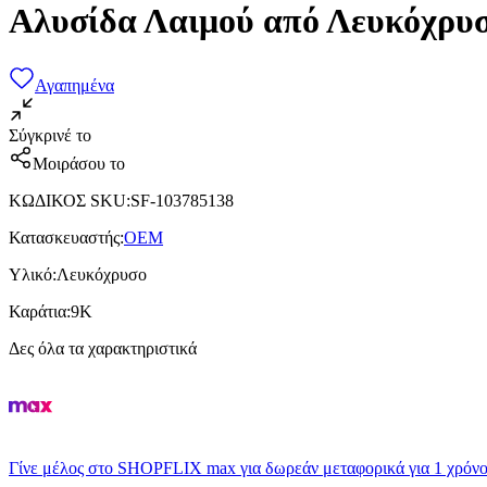
Αλυσίδα Λαιμού από Λευκόχρυ
Αγαπημένα
Σύγκρινέ το
Μοιράσου το
ΚΩΔΙΚΟΣ SKU
:
SF-103785138
Κατασκευαστής
:
OEM
Υλικό
:
Λευκόχρυσο
Καράτια
:
9Κ
Δες όλα τα χαρακτηριστικά
Γίνε μέλος στο SHOPFLIX max για δωρεάν μεταφορικά για 1 χρόνο