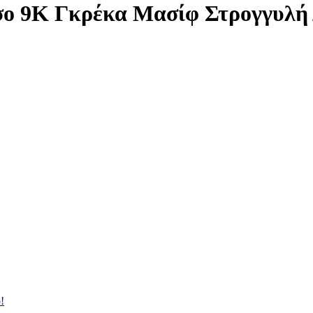
σο 9Κ Γκρέκα Μασίφ Στρογγυλή
!