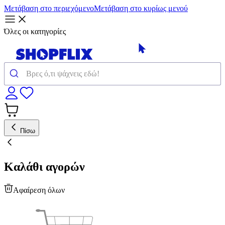
Μετάβαση στο περιεχόμενο
Μετάβαση στο κυρίως μενού
Όλες οι κατηγορίες
Πίσω
Καλάθι αγορών
Αφαίρεση όλων