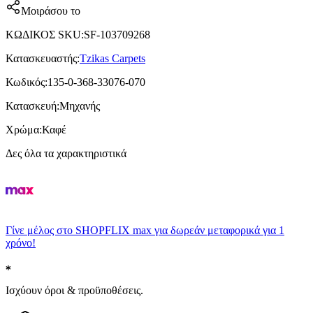
Μοιράσου το
ΚΩΔΙΚΟΣ SKU
:
SF-103709268
Κατασκευαστής
:
Tzikas Carpets
Κωδικός
:
135-0-368-33076-070
Κατασκευή
:
Μηχανής
Χρώμα
:
Καφέ
Δες όλα τα χαρακτηριστικά
Γίνε μέλος στο SHOPFLIX max για δωρεάν μεταφορικά για 1
χρόνο!
Ισχύουν όροι & προϋποθέσεις.