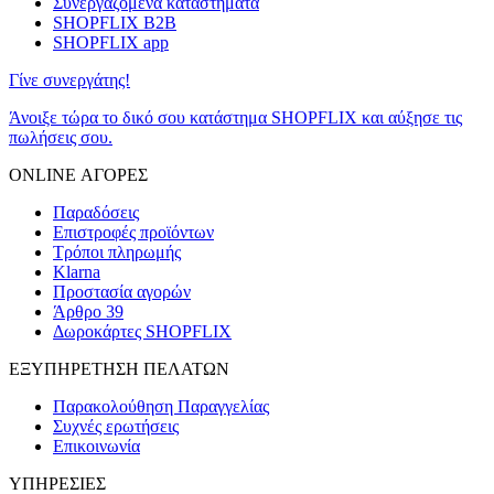
Συνεργαζόμενα καταστήματα
SHOPFLIX B2B
SHOPFLIX app
Γίνε συνεργάτης!
Άνοιξε τώρα το δικό σου κατάστημα SHOPFLIX και αύξησε τις
πωλήσεις σου.
ONLINE ΑΓΟΡΕΣ
Παραδόσεις
Επιστροφές προϊόντων
Τρόποι πληρωμής
Klarna
Προστασία αγορών
Άρθρο 39
Δωροκάρτες SHOPFLIX
ΕΞΥΠΗΡΕΤΗΣΗ ΠΕΛΑΤΩΝ
Παρακολούθηση Παραγγελίας
Συχνές ερωτήσεις
Επικοινωνία
ΥΠΗΡΕΣΙΕΣ