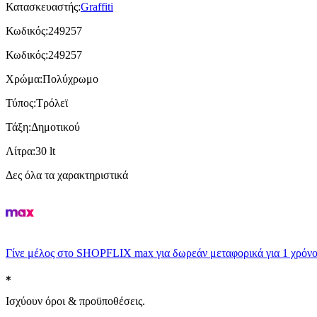
Κατασκευαστής
:
Graffiti
Κωδικός
:
249257
Κωδικός
:
249257
Χρώμα
:
Πολύχρωμο
Τύπος
:
Τρόλεϊ
Τάξη
:
Δημοτικού
Λίτρα
:
30 lt
Δες όλα τα χαρακτηριστικά
Γίνε μέλος στο SHOPFLIX max για δωρεάν μεταφορικά για 1 χρόνο
Ισχύουν όροι & προϋποθέσεις.