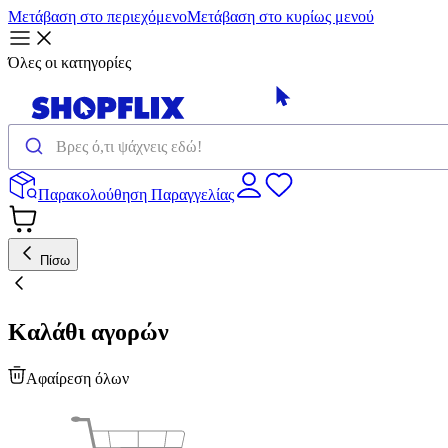
Μετάβαση στο περιεχόμενο
Μετάβαση στο κυρίως μενού
Όλες οι κατηγορίες
Παρακολούθηση Παραγγελίας
Πίσω
Καλάθι αγορών
Αφαίρεση όλων