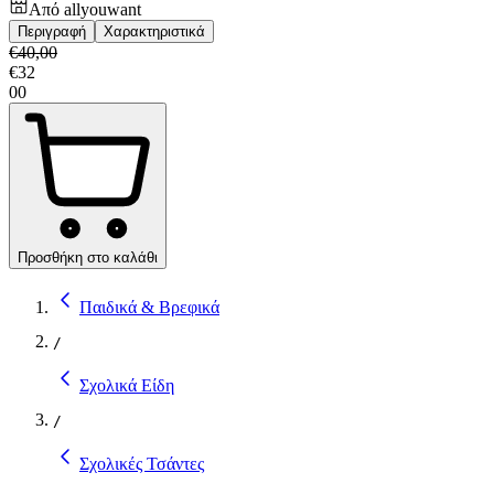
Από
allyouwant
Περιγραφή
Χαρακτηριστικά
€
40,00
€
32
00
Προσθήκη στο καλάθι
Παιδικά & Βρεφικά
/
Σχολικά Είδη
/
Σχολικές Τσάντες