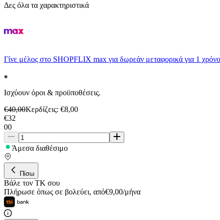
Δες όλα τα χαρακτηριστικά
Γίνε μέλος στο SHOPFLIX max για δωρεάν μεταφορικά για 1 χρόνο
Ισχύουν όροι & προϋποθέσεις.
€
40,00
Κερδίζεις
: €
8,00
€
32
00
Άμεσα διαθέσιμο
Πίσω
Βάλε τον ΤΚ σου
Πλήρωσε όπως σε βολεύει
,
από
€
9,00
/
μήνα