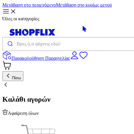
Μετάβαση στο περιεχόμενο
Μετάβαση στο κυρίως μενού
Όλες οι κατηγορίες
Παρακολούθηση Παραγγελίας
Πίσω
Καλάθι αγορών
Αφαίρεση όλων