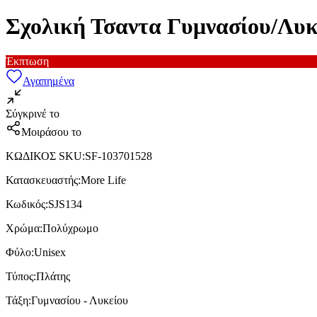
Σχολική Τσαντα Γυμνασίου/Λυ
Έκπτωση
Αγαπημένα
Σύγκρινέ το
Μοιράσου το
ΚΩΔΙΚΟΣ SKU
:
SF-103701528
Κατασκευαστής
:
More Life
Κωδικός
:
SJS134
Χρώμα
:
Πολύχρωμο
Φύλο
:
Unisex
Τύπος
:
Πλάτης
Τάξη
:
Γυμνασίου - Λυκείου