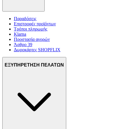
Παραδόσεις
Επιστροφές προϊόντων
Τρόποι πληρωμής
Klarna
Προστασία αγορών
Άρθρο 39
Δωροκάρτες SHOPFLIX
ΕΞΥΠΗΡΕΤΗΣΗ ΠΕΛΑΤΩΝ