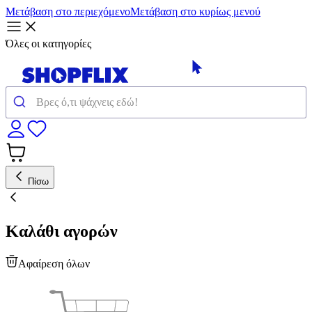
Μετάβαση στο περιεχόμενο
Μετάβαση στο κυρίως μενού
Όλες οι κατηγορίες
Πίσω
Καλάθι αγορών
Αφαίρεση όλων