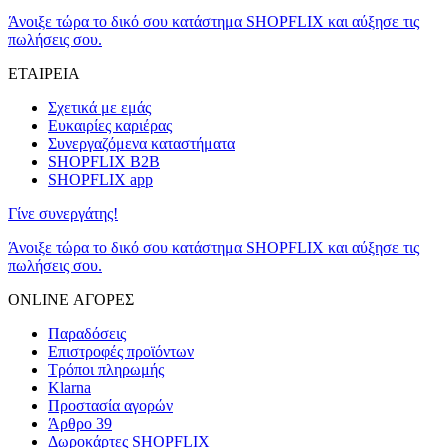
Άνοιξε τώρα το δικό σου κατάστημα SHOPFLIX και αύξησε τις
πωλήσεις σου.
ΕΤΑΙΡΕΙΑ
Σχετικά με εμάς
Ευκαιρίες καριέρας
Συνεργαζόμενα καταστήματα
SHOPFLIX B2B
SHOPFLIX app
Γίνε συνεργάτης!
Άνοιξε τώρα το δικό σου κατάστημα SHOPFLIX και αύξησε τις
πωλήσεις σου.
ONLINE ΑΓΟΡΕΣ
Παραδόσεις
Επιστροφές προϊόντων
Τρόποι πληρωμής
Klarna
Προστασία αγορών
Άρθρο 39
Δωροκάρτες SHOPFLIX