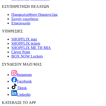
ΕΞΥΠΗΡΕΤΗΣΗ ΠΕΛΑΤΩΝ
Παρακολούθηση Παραγγελίας
Συχνές ερωτήσεις
Επικοινωνία
ΥΠΗΡΕΣΙΕΣ
SHOPFLIX max
SHOPFLIX tickets
SHOPFLIX ΜΕ ΤΗ ΜΙΑ
Clever Point
BOX NOW Lockers
ΣΥΝΔΕΣΟΥ ΜΑΖΙ ΜΑΣ
Instagram
Facebook
Tiktok
Linkedin
ΚΑΤΕΒΑΣΕ ΤΟ APP