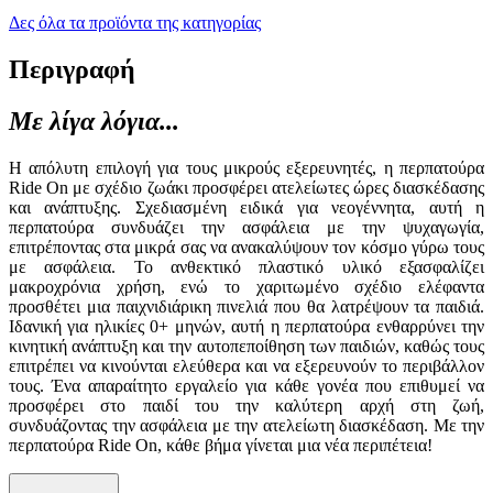
Δες όλα τα προϊόντα της κατηγορίας
Περιγραφή
Με λίγα λόγια...
Η απόλυτη επιλογή για τους μικρούς εξερευνητές, η περπατούρα
Ride On με σχέδιο ζωάκι προσφέρει ατελείωτες ώρες διασκέδασης
και ανάπτυξης. Σχεδιασμένη ειδικά για νεογέννητα, αυτή η
περπατούρα συνδυάζει την ασφάλεια με την ψυχαγωγία,
επιτρέποντας στα μικρά σας να ανακαλύψουν τον κόσμο γύρω τους
με ασφάλεια. Το ανθεκτικό πλαστικό υλικό εξασφαλίζει
μακροχρόνια χρήση, ενώ το χαριτωμένο σχέδιο ελέφαντα
προσθέτει μια παιχνιδιάρικη πινελιά που θα λατρέψουν τα παιδιά.
Ιδανική για ηλικίες 0+ μηνών, αυτή η περπατούρα ενθαρρύνει την
κινητική ανάπτυξη και την αυτοπεποίθηση των παιδιών, καθώς τους
επιτρέπει να κινούνται ελεύθερα και να εξερευνούν το περιβάλλον
τους. Ένα απαραίτητο εργαλείο για κάθε γονέα που επιθυμεί να
προσφέρει στο παιδί του την καλύτερη αρχή στη ζωή,
συνδυάζοντας την ασφάλεια με την ατελείωτη διασκέδαση. Με την
περπατούρα Ride On, κάθε βήμα γίνεται μια νέα περιπέτεια!