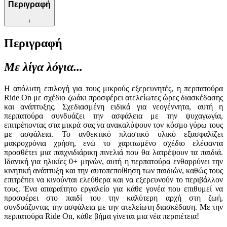
Περιγραφή
+
Περιγραφή
Με λίγα λόγια...
Η απόλυτη επιλογή για τους μικρούς εξερευνητές, η περπατούρα
Ride On με σχέδιο ζωάκι προσφέρει ατελείωτες ώρες διασκέδασης
και ανάπτυξης. Σχεδιασμένη ειδικά για νεογέννητα, αυτή η
περπατούρα συνδυάζει την ασφάλεια με την ψυχαγωγία,
επιτρέποντας στα μικρά σας να ανακαλύψουν τον κόσμο γύρω τους
με ασφάλεια. Το ανθεκτικό πλαστικό υλικό εξασφαλίζει
μακροχρόνια χρήση, ενώ το χαριτωμένο σχέδιο ελέφαντα
προσθέτει μια παιχνιδιάρικη πινελιά που θα λατρέψουν τα παιδιά.
Ιδανική για ηλικίες 0+ μηνών, αυτή η περπατούρα ενθαρρύνει την
κινητική ανάπτυξη και την αυτοπεποίθηση των παιδιών, καθώς τους
επιτρέπει να κινούνται ελεύθερα και να εξερευνούν το περιβάλλον
τους. Ένα απαραίτητο εργαλείο για κάθε γονέα που επιθυμεί να
προσφέρει στο παιδί του την καλύτερη αρχή στη ζωή,
συνδυάζοντας την ασφάλεια με την ατελείωτη διασκέδαση. Με την
περπατούρα Ride On, κάθε βήμα γίνεται μια νέα περιπέτεια!