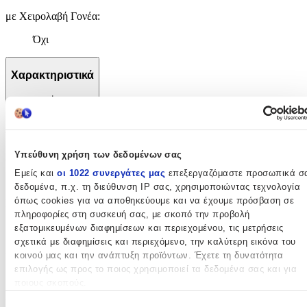
με Χειρολαβή Γονέα
:
Όχι
Χαρακτηριστικά
+
Χαρακτηριστικά
Υπεύθυνη χρήση των δεδομένων σας
Κατασκευαστής
:
Εμείς και
οι 1022 συνεργάτες μας
επεξεργαζόμαστε προσωπικά σ
Bigbuy
δεδομένα, π.χ. τη διεύθυνση IP σας, χρησιμοποιώντας τεχνολογία
όπως cookies για να αποθηκεύουμε και να έχουμε πρόσβαση σε
Ηλικία
:
πληροφορίες στη συσκευή σας, με σκοπό την προβολή
0+ Μηνών
εξατομικευμένων διαφημίσεων και περιεχομένου, τις μετρήσεις
σχετικά με διαφημίσεις και περιεχόμενο, την καλύτερη εικόνα του
Χρώμα
:
κοινού μας και την ανάπτυξη προϊόντων. Έχετε τη δυνατότητα
επιλογής ως προς το ποιος χρησιμοποιεί τα δεδομένα σας και για
Γκρι
ποιους σκοπούς.
Είδος
: