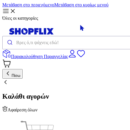
Μετάβαση στο περιεχόμενο
Μετάβαση στο κυρίως μενού
Όλες οι κατηγορίες
Παρακολούθηση Παραγγελίας
Πίσω
Καλάθι αγορών
Αφαίρεση όλων