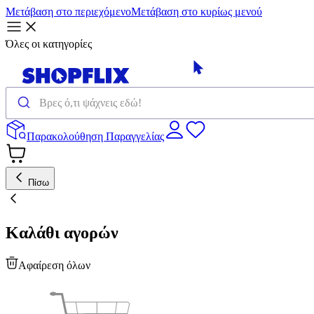
Μετάβαση στο περιεχόμενο
Μετάβαση στο κυρίως μενού
Όλες οι κατηγορίες
Παρακολούθηση Παραγγελίας
Πίσω
Καλάθι αγορών
Αφαίρεση όλων