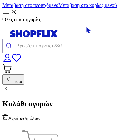
Μετάβαση στο περιεχόμενο
Μετάβαση στο κυρίως μενού
Όλες οι κατηγορίες
Πίσω
Καλάθι αγορών
Αφαίρεση όλων