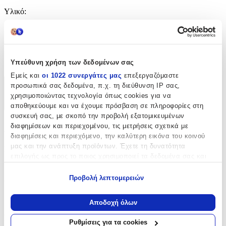
Υλικό
:
Χαρτί
Κατασκευαστής
:
Υπεύθυνη χρήση των δεδομένων σας
OEM
Εμείς και
οι 1022 συνεργάτες μας
επεξεργαζόμαστε
προσωπικά σας δεδομένα, π.χ. τη διεύθυνση IP σας,
Χαρακτηριστικά
χρησιμοποιώντας τεχνολογία όπως cookies για να
+
αποθηκεύουμε και να έχουμε πρόσβαση σε πληροφορίες στη
συσκευή σας, με σκοπό την προβολή εξατομικευμένων
Χαρακτηριστικά
διαφημίσεων και περιεχομένου, τις μετρήσεις σχετικά με
διαφημίσεις και περιεχόμενο, την καλύτερη εικόνα του κοινού
μας και την ανάπτυξη προϊόντων. Έχετε τη δυνατότητα
Είδος
:
επιλογής ως προς το ποιος χρησιμοποιεί τα δεδομένα σας και
Καρτέλα "Μην Ενοχλείτε"
για ποιους σκοπούς.
Προβολή λεπτομερειών
Υλικό
:
Εάν μας επιτρέπετε, θα θέλαμε επίσης:
Να συλλέξουμε πληροφορίες σχετικά με τη γεωγραφική
Χαρτί
Αποδοχή όλων
σας τοποθεσία, οι οποίες μπορεί να είναι ακριβείς σε
Κατασκευαστής
:
απόσταση μερικών μέτρων
Ρυθμίσεις για τα cookies