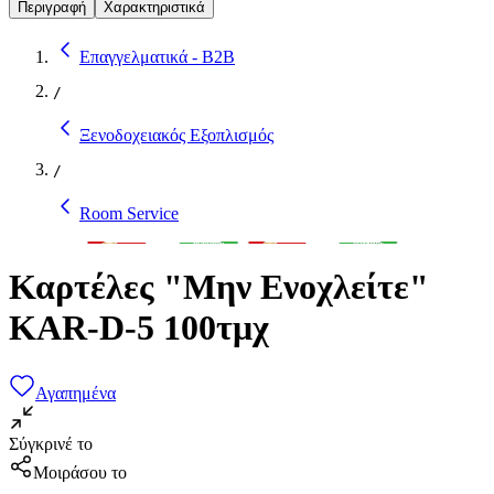
Περιγραφή
Χαρακτηριστικά
Επαγγελματικά - B2B
/
Ξενοδοχειακός Εξοπλισμός
/
Room Service
Καρτέλες "Μην Ενοχλείτε"
KAR-D-5 100τμχ
Αγαπημένα
Σύγκρινέ το
Μοιράσου το