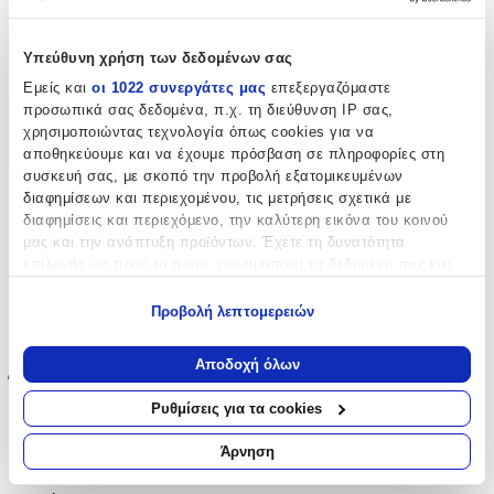
17.5
Υπεύθυνη χρήση των δεδομένων σας
cm
Εμείς και
οι 1022 συνεργάτες μας
επεξεργαζόμαστε
προσωπικά σας δεδομένα, π.χ. τη διεύθυνση IP σας,
Χαρακτηριστικά
χρησιμοποιώντας τεχνολογία όπως cookies για να
αποθηκεύουμε και να έχουμε πρόσβαση σε πληροφορίες στη
+
συσκευή σας, με σκοπό την προβολή εξατομικευμένων
διαφημίσεων και περιεχομένου, τις μετρήσεις σχετικά με
Χαρακτηριστικά
διαφημίσεις και περιεχόμενο, την καλύτερη εικόνα του κοινού
μας και την ανάπτυξη προϊόντων. Έχετε τη δυνατότητα
Βασικά Χαρακτηριστικά
επιλογής ως προς το ποιος χρησιμοποιεί τα δεδομένα σας και
για ποιους σκοπούς.
Είδος
:
Προβολή λεπτομερειών
Εάν μας επιτρέπετε, θα θέλαμε επίσης:
Τοίχου
Να συλλέξουμε πληροφορίες σχετικά με τη γεωγραφική
Αποδοχή όλων
σας τοποθεσία, οι οποίες μπορεί να είναι ακριβείς σε
Έξτρα Χαρακτηριστικά
απόσταση μερικών μέτρων
Ρυθμίσεις για τα cookies
Να αναγνωρίσουμε τη συσκευή σας σαρώνοντας ενεργά
Αφρώδες
:
για συγκεκριμένα χαρακτηριστικά (δακτυλικό αποτύπωμα)
Άρνηση
Όχι
Μάθετε περισσότερα σχετικά με τον τρόπο επεξεργασίας των
προσωπικών σας δεδομένων και καθορίστε τις προτιμήσεις σας