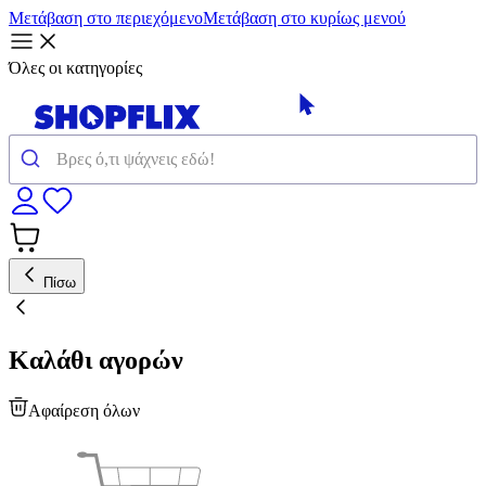
Μετάβαση στο περιεχόμενο
Μετάβαση στο κυρίως μενού
Όλες οι κατηγορίες
Πίσω
Καλάθι αγορών
Αφαίρεση όλων