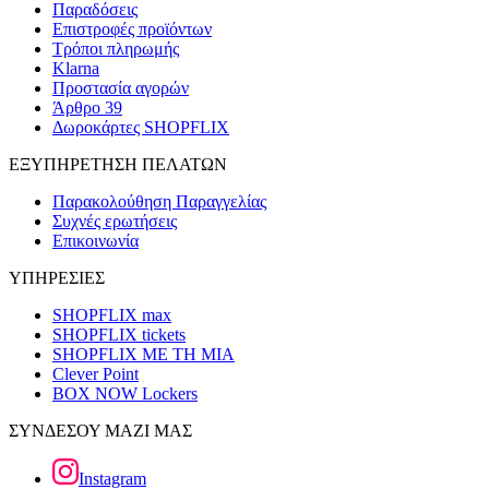
Παραδόσεις
Επιστροφές προϊόντων
Τρόποι πληρωμής
Klarna
Προστασία αγορών
Άρθρο 39
Δωροκάρτες SHOPFLIX
ΕΞΥΠΗΡΕΤΗΣΗ ΠΕΛΑΤΩΝ
Παρακολούθηση Παραγγελίας
Συχνές ερωτήσεις
Επικοινωνία
ΥΠΗΡΕΣΙΕΣ
SHOPFLIX max
SHOPFLIX tickets
SHOPFLIX ΜΕ ΤΗ ΜΙΑ
Clever Point
BOX NOW Lockers
ΣΥΝΔΕΣΟΥ ΜΑΖΙ ΜΑΣ
Instagram