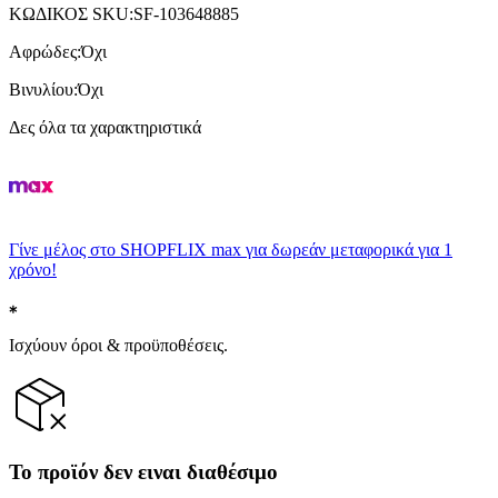
ΚΩΔΙΚΟΣ SKU
:
SF-103648885
Αφρώδες
:
Όχι
Βινυλίου
:
Όχι
Δες όλα τα χαρακτηριστικά
Γίνε μέλος στο SHOPFLIX max για δωρεάν μεταφορικά για 1
χρόνο!
Ισχύουν όροι & προϋποθέσεις.
Το προϊόν δεν ειναι διαθέσιμο