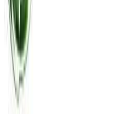
Τύπος
:
Χειρός
Μήκος
:
20
cm
Χαρακτηριστικά
+
Χαρακτηριστικά
Κατασκευαστής
:
Police
Βασικά Χαρακτηριστικά
Δίχρωμη
: