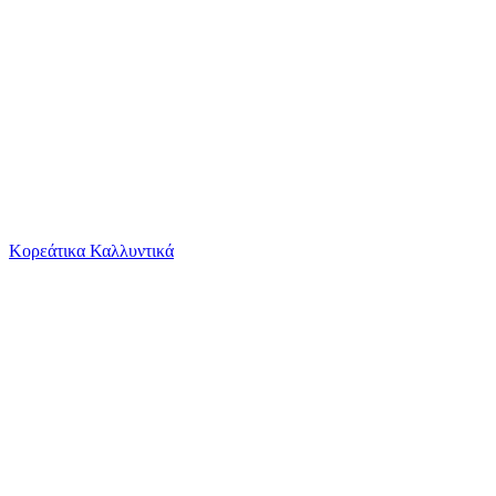
Το καλάθι είναι άδειο
Όλες οι κατηγορίες
Κορεάτικα Καλλυντικά
Ψάχνεις για δροσιά;
Αλυσίδα Χειρός Police Γυναικεία Μήκους 20cm