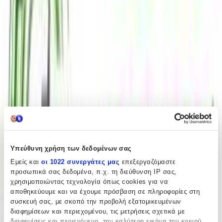
Πίσω
€
43
94
Προσθήκη στο καλάθι
Περιγραφή
Με λίγα λόγια...
Υπεύθυνη χρήση των δεδομένων σας
Εμείς και
οι 1022 συνεργάτες μας
επεξεργαζόμαστε
Η κομψότητα και η φινέτσα συναντούν την απλότητα σε αυτή την
προσωπικά σας δεδομένα, π.χ. τη διεύθυνση IP σας,
αλυσίδα χειρός, σχεδιασμένη ειδικά για γυναίκες που εκτιμούν την
χρησιμοποιώντας τεχνολογία όπως cookies για να
διακριτική πολυτέλεια. Με μήκος 20 εκατοστά, αυτή η αλυσίδα
αποθηκεύουμε και να έχουμε πρόσβαση σε πληροφορίες στη
προσφέρει την ιδανική εφαρμογή για κάθε καρπό, προσθέτοντας
συσκευή σας, με σκοπό την προβολή εξατομικευμένων
μια πινελιά λάμψης και στυλ στην καθημερινή σας εμφάνιση.
διαφημίσεων και περιεχομένου, τις μετρήσεις σχετικά με
Κατασκευασμένη με προσοχή στη λεπτομέρεια, αυτή η αλυσίδα
χειρός αποτελεί το τέλειο αξεσουάρ για κάθε περίσταση, είτε
διαφημίσεις και περιεχόμενο, την καλύτερη εικόνα του κοινού