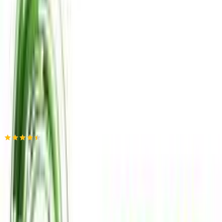
ημερομηνία παράδοσης
Πίσω
€
42
89
Προσθήκη στο καλάθι
TechStores
4.43
(
555
)
Παράδοση 2-3 ημέρες
Βάλε τον ΤΚ σου για να μάθεις εκτιμώμενο κόστος και
ημερομηνία παράδοσης