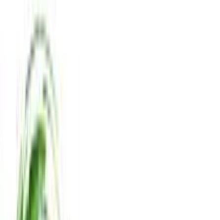
Βάλε τον ΤΚ σου για να μάθεις εκτιμώμενο κόστος και
ημερομηνία παράδοσης
Πίσω
€
36
80
Προσθήκη στο καλάθι
Shop13
4.41
(
345
)
Παράδοση 4-9 ημέρες
Βάλε τον ΤΚ σου για να μάθεις εκτιμώμενο κόστος και