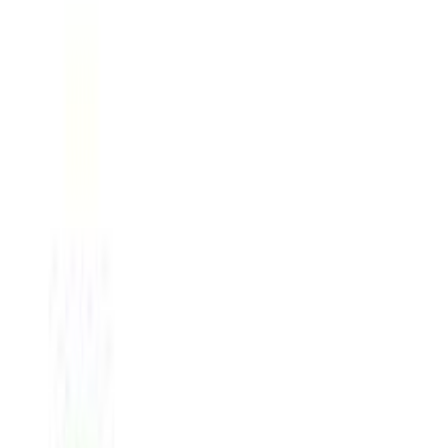
(
130
)
Παράδοση 10-30 ημέρες
Βάλε τον ΤΚ σου για να μάθεις εκτιμώμενο κόστος και
ημερομηνία παράδοσης
Πίσω
€
33
51
Προσθήκη στο καλάθι
BWATCH.GR
4.78
(
30
)
Παράδοση 4-9 ημέρες