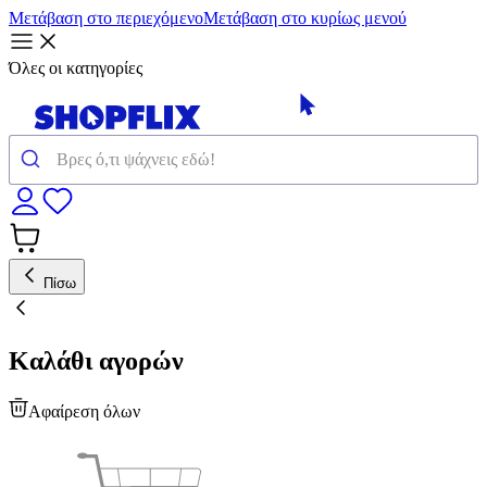
Μετάβαση στο περιεχόμενο
Μετάβαση στο κυρίως μενού
Όλες οι κατηγορίες
Πίσω
Καλάθι αγορών
Αφαίρεση όλων